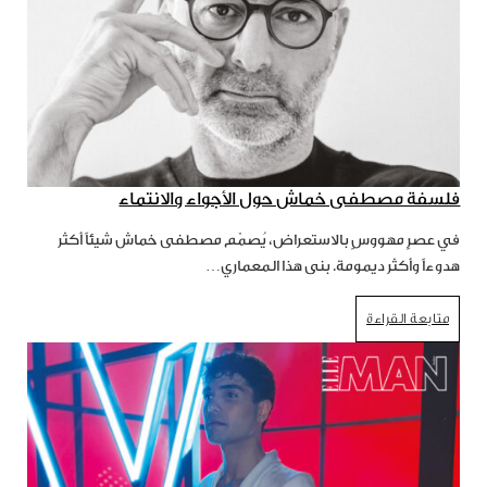
فلسفة مصطفى خماش حول الأجواء والانتماء
في عصرٍ مهووسٍ بالاستعراض، يُصمّم مصطفى خماش شيئاً أكثر
هدوءاً وأكثر ديمومة. بنى هذا المعماري…
متابعة القراءة