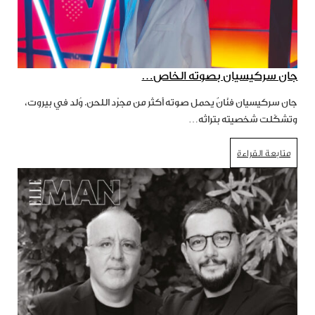
جان سركيسيان بصوته الخاص…
جان سركيسيان فنّانٌ يحمل صوته أكثر من مجرّد اللحن. وُلد في بيروت،
وتشكّلت شخصيته بتراثه…
متابعة القراءة