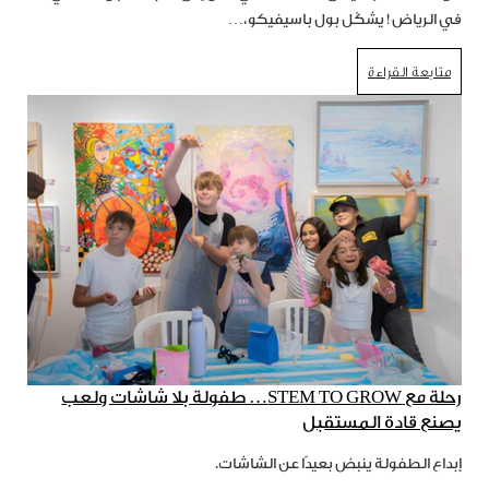
في الرياض! يشكّل بول باسيفيكو،…
متابعة القراءة
رحلة مع STEM TO GROW… طفولة بلا شاشات ولعب
يصنع قادة المستقبل
إبداع الطفولة ينبض بعيدًا عن الشاشات.