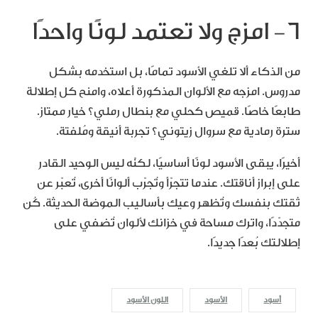
٦- امزج ولا تعتمد لونًا واحدًا
من الذكاء ألا تلغي الأسود تمامًا، بل استخدمه بشكل
مدروس. امزجه مع الألوان المذكورة أعلاه، وامنح كل إطلالة
طابعًا خاصًا. قميص كحلي مع بنطال رملي؟ خيار ممتاز.
سترة رمادية مع سروال زيتوني؟ تجربة أنيقة ومُلفتة.
أخيرًا، يبقى الأسود لونًا أساسيًا، لكنّه ليس الوحيد القادر
على إبراز أناقتك. عندما تتجرّأ وتُجرّب ألوانًا أخرى، تُعبّر عن
ثقتك بنفسك وتُظهر وعيك بأساليب الموضة الحديثة. كُن
متجدّدًا، واترك مساحة في خزانك لألوان تُضفي على
إطلالتك بُعدًا جديدًا.
أسود
الأسود
اللون الأسود