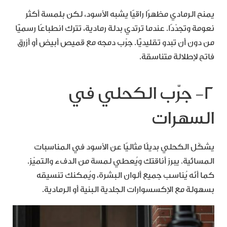
يمنح الرمادي مظهرًا راقيًا يشبه الأسود، لكن بلمسة أكثر
نعومة وتجدّدًا. عندما ترتدي بدلة رمادية، تترك انطباعًا رسميًّا
من دون أن تبدو تقليديًّا. جرّب دمجه مع قميص أبيض أو أزرق
فاتح لإطلالة متناسقة.
٢- جرّب الكحلي في
السهرات
يشكّل الكحلي بديلًا مثاليًا عن الأسود في المناسبات
المسائية. يبرز أناقتك ويُعطي لمسة من الدفء والتميّز.
كما أنّه يُناسب جميع ألوان البشرة، ويُمكنك تنسيقه
بسهولة مع الإكسسوارات الجلدية البنية أو الرمادية.