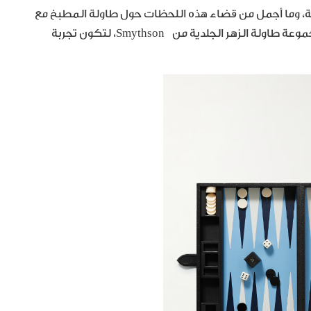
ئلة، وما أجمل من قضاء هذه اللحظات حول طاولة المطبخ مع
بعض الألعاب. لذلك، الهدية المثالية لهذه المناسبة هي مجموعة طاولة الزهر الجلدية من Smythson، لتكون تجربة