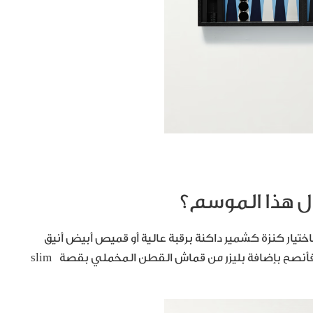
ال هذا الموسم؟
اختيار كنزة كشمير داكنة برقبة عالية أو قميص أبيض أنيق
كأساس للإطلالة. أمّا لترك انطباع مميز في حفلات العمل، فأنصح بإضافة بليزر من قماش القطن المخملي بقصة slim