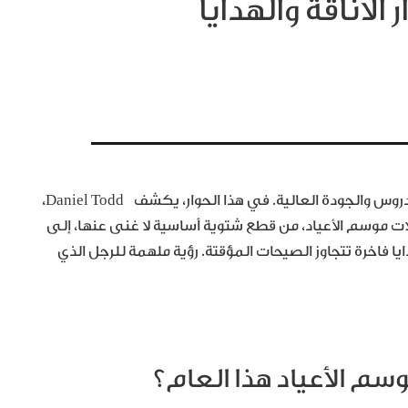
أسرار الأناقة والهدايا
في موسم الأعياد، تصبح الأناقة الرجالية انعكاساً للذوق المدروس والجودة العالية. في هذا الحوار، يكشف Daniel Todd،
ه في تنسيق إطلالات موسم الأعياد، من قطع شتوية أساسية لا غنى عنها، إلى
ا فاخرة تتجاوز الصيحات المؤقتة. رؤية ملهمة للرجل الذي
وسم الأعياد هذا العام؟