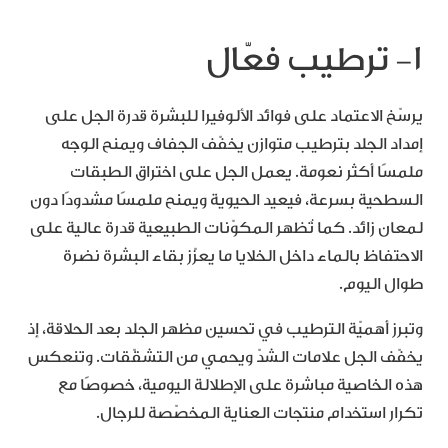
١- ترطيب فعّال
يرسّخ الاعتماد على فوائد الألوفيرا للبشرة قدرة الجل على
إمداد الجلد بترطيب متوازن يخفّف الجفاف ويمنح الوجه
ملمسًا أكثر نعومة. يعمل الجل على اختراق الطبقات
السطحية بسرعة، فيعيد الحيوية ويمنح ملمسًا مشدودًا دون
لمعان زائد. كما تُظهر المكوّنات الطبيعية قدرة عالية على
الاحتفاظ بالماء داخل الخلايا ما يعزّز بقاء البشرة نضرة
طوال اليوم.
وتبرز أهميّة الترطيب في تحسين مظهر الجلد بعد الحلاقة، إذ
يخفّف الجل علامات الشدّ ويحمي من التشقّقات. وتنعكس
هذه الخاصية مباشرة على الإطلالة اليومية، خصوصًا مع
تكرار استخدام منتجات العناية المخصّصة للرجال.