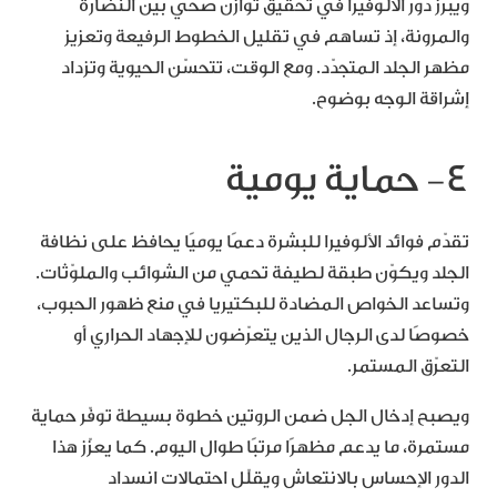
ويبرز دور الألوفيرا في تحقيق توازن صحي بين النضارة
والمرونة، إذ تساهم في تقليل الخطوط الرفيعة وتعزيز
مظهر الجلد المتجدّد. ومع الوقت، تتحسّن الحيوية وتزداد
إشراقة الوجه بوضوح.
٤- حماية يومية
تقدّم فوائد الألوفيرا للبشرة دعمًا يوميًا يحافظ على نظافة
الجلد ويكوّن طبقة لطيفة تحمي من الشوائب والملوّثات.
وتساعد الخواص المضادة للبكتيريا في منع ظهور الحبوب،
خصوصًا لدى الرجال الذين يتعرّضون للإجهاد الحراري أو
التعرّق المستمر.
ويصبح إدخال الجل ضمن الروتين خطوة بسيطة توفّر حماية
مستمرة، ما يدعم مظهرًا مرتبًا طوال اليوم. كما يعزّز هذا
الدور الإحساس بالانتعاش ويقلّل احتمالات انسداد