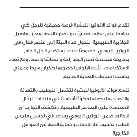
تقدّم فوائد الألوفيرا للبشرة فرصة حقيقية للرجل كي
يحافظ على مظهر صحيّ يبرز نضارة الوجه ويعزّز تفاصيل
الجاذبية الطبيعية. تتحوّل هذه النبتة إلى عنصر فعّال في
الروتين اليومي، خصوصًا عندما يُستخدم الجل الخام
بطريقة منتظمة تمنح الجلد راحة وانتعاشًا واضحًا. ومع تعدّد
الاستخدامات، تثبت الألوفيرا حضورها كخيار بسيط وعملي
يناسب احتياجات العناية الحديثة.
تتّسع فوائد الألوفيرا للبشرة لتشمل الترطيب والتهدئة
والتجديد، ما يجعلها مكوّنًا أساسيًا في منتجات الرجّال
المعتمدة على العناصر الطبيعية. وتكشف التجارب أنّ
إدخالها ضمن الروتين اليومي يساعد في تحسين ملمس
الجلد، وتخفيف آثار الإجهاد، وحماية الوجه من العوامل
الخارجية.