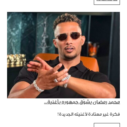
محمد رمضان يشوّق جمهوره بأغنية...
فكرة غير معتادة لأغنيته الجديدة!