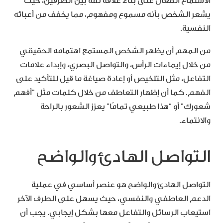
الاستماع الفعال على بناء علاقة ثقة بين الطرفين، حيث
يشعر الشخص بأنه مسموع ومفهوم، مما يخفف من أعبائه
النفسية.
من المهم أن يظهر الشخص المستمع اهتمامه الحقيقي
من خلال إيماءات الرأس، والتواصل البصري، وإبداء علامات
التفاعل، مثل التلخيص أو إعادة صياغة ما قيل للتأكيد على
الفهم. كما أن إظهار التعاطف من خلال كلمات مثل “أفهم
شعورك” أو “هذا طبيعي تمامًا” يعزز الشعور بالراحة
والانتماء.
التواصل الهادئ والواضح
التواصل الهادئ والواضح هو عنصر أساسي في عملية
الدعم العاطفي والنفسي، حيث يسهل على الطرف الآخر
استيعاب الرسائل والتفاعل معها بشكل إيجابي. يجب أن