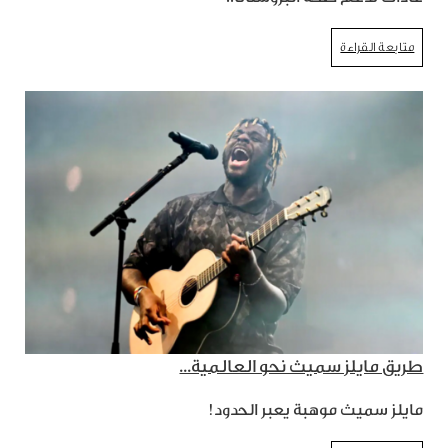
متابعة القراءة
طريق مايلز سميث نحو العالمية...
مايلز سميث موهبة يعبر الحدود!