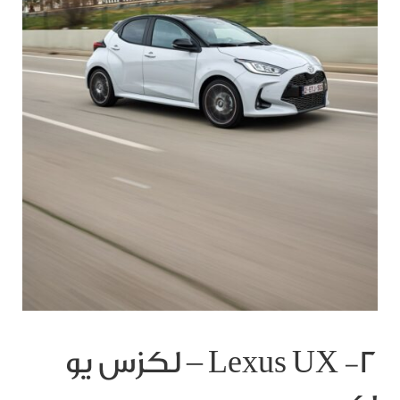
٢- Lexus UX – لكزس يو