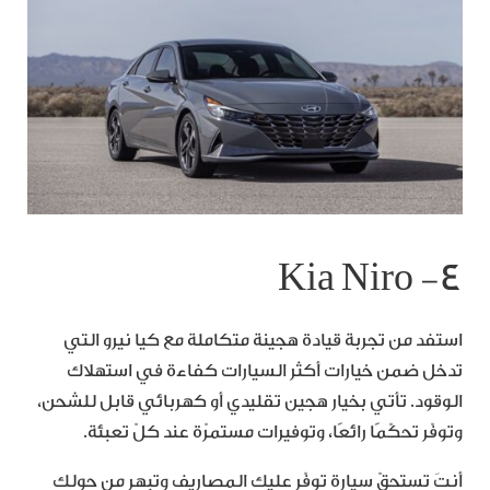
٤- Kia Niro
استفد من تجربة قيادة هجينة متكاملة مع كيا نيرو التي
تدخل ضمن خيارات أكثر السيارات كفاءة في استهلاك
الوقود. تأتي بخيار هجين تقليدي أو كهربائي قابل للشحن،
وتوفّر تحكّمًا رائعًا، وتوفيرات مستمرّة عند كلّ تعبئة.
أنتَ تستحقّ سيارة توفّر عليك المصاريف وتبهر من حولك