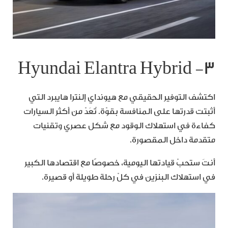
٣- Hyundai Elantra Hybrid
اكتشف التوفير الحقيقي مع هيونداي إلنترا هايبرد التي
أثبتت قدرتها على المنافسة بقوّة. تُعَدّ من أكثر السيارات
كفاءة في استهلاك الوقود مع شكل عصري وتقنيات
متقدمة داخل المقصورة.
أنتَ ستحبّ قيادتها اليومية، خصوصًا مع اقتصادها الكبير
في استهلاك البنزين في كلّ رحلة طويلة أو قصيرة.