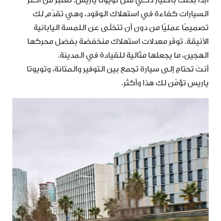
السيارات كفاءة في استهلاك الوقود، وهي تقدّم لك
تصميمًا عمليًا من دون أن تتخلّى عن اللمسة اليابانية
الأنيقة. توفّر معدلات استهلاك منخفضة بفضل محركها
الهجين، ما يجعلها مثالية للقيادة في المدينة.
أنتَ تحتاج إلى سيارة تجمع بين التوفير والمتانة، وتويوتا
ياريس تؤمّن لك هذا وأكثر.