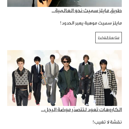
طريق مايلز سميث نحو العالمية...
مايلز سميث موهبة يعبر الحدود!
متابعة القراءة
الكاروهات تعود لتتصدّر موضة الرجل...
نقشة لا تغيب!