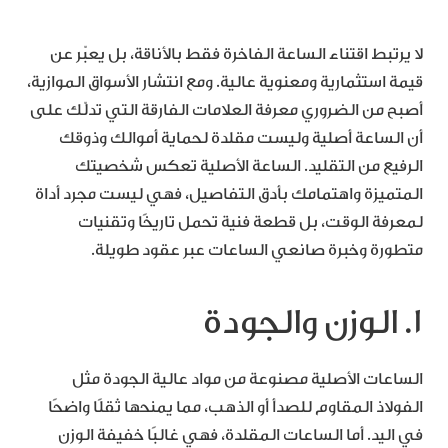
لا يرتبط اقتناء الساعة الفاخرة فقط بالأناقة، بل يعبّر عن
قيمة استثمارية ومعنوية عالية. ومع انتشار الأسواق الموازية،
أصبح من الضروري معرفة العلامات الفارقة التي تدلّك على
أن الساعة أصلية وليست مقلدة لحماية أموالك وذوقك
الرفيع من التقليد. الساعة الأصلية تعكس شخصيتك
المتميزة واهتمامك بأدق التفاصيل، فهي ليست مجرد أداة
لمعرفة الوقت، بل قطعة فنية تحمل تاريخًا وتقنيات
متطورة وخبرة صانعي الساعات عبر عقود طويلة.
1. الوزن والجودة
الساعات الأصلية مصنوعة من مواد عالية الجودة مثل
الفولاذ المقاوم للصدأ أو الذهب، مما يمنحها ثقلًا واضحًا
في اليد. أما الساعات المقلدة، فهي غالبًا خفيفة الوزن