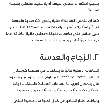
بسبب استخدام معادن رخيصة أو بلاستيك مغطى بطبقة
معدنية.
كما أن ملمس الساعة الأصلية يكون أكثر صلابة ونعومة
في آن معًا، ولا تشعر بفراغ داخلي عند مسكها. هذا الثقل
دليل مباشر على مكونات دقيقة ومعادن عالية الكثافة، مما
يمنحها عمرًا أطول ومقاومة أكبر للصدمات.
2. الزجاج والعدسة
الساعات الأصلية غالبًا ما يُستخدم في صنعها كريستال
السافير Sapphire Crystal المقاوم للخدش، ويتميز بوضوح
عالٍ ولمعان قوي. أما الساعات المقلدة فتستخدم زجاجًا
عاديًا أو بلاستيكًا يبدو باهتًا ومعرضًا للخدوش بسهولة.
يمكنك اختبار السافير من خلال قطرة ماء صغيرة تبقى