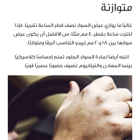
متوازنة
غالبًا ما يوازي عرض السوار نصفَ قطر الساعة تقريبًا. فإذا
اخترت ساعة بقطر 40 مم مثلًا، من الأفضل أن يكون عرض
سوارها بين 18 و20 مم ليبدو التناسب أنيقًا ومتوازنًا.
انتبه أيضًا لمادة السوار: الجلود تمنح إحساسًا كلاسيكيًا
بينما المعادن والتيتانيوم تضيف حضورًا عصريًا قويًا.