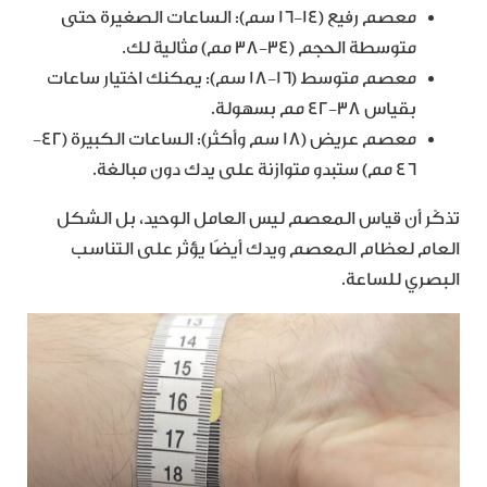
معصم رفيع (14-16 سم): الساعات الصغيرة حتى
متوسطة الحجم (34-38 مم) مثالية لك.
معصم متوسط (16-18 سم): يمكنك اختيار ساعات
بقياس 38-42 مم بسهولة.
معصم عريض (18 سم وأكثر): الساعات الكبيرة (42-
46 مم) ستبدو متوازنة على يدك دون مبالغة.
تذكّر أن قياس المعصم ليس العامل الوحيد، بل الشكل
العام لعظام المعصم ويدك أيضًا يؤثر على التناسب
البصري للساعة.