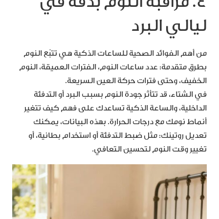
4. مراقبة النوم بدقة في
ليالي البرد
من أهم الفوائد الصحية للساعات الذكية هي تتبّع النوم
بطرق متقدمة: عدد ساعات النوم، الفترات العميقة، النوم
الخفيف، وحتى فترات حركة العين السريعة.
في الشتاء، قد تتأثر جودة النوم بسبب البرد أو التدفئة
الداخلية، والساعة الذكية تساعدك على فهم كيف تتغير
أنماط نومك مع درجات الحرارة. بهذه البيانات، يمكنك
تعديل روتينك: مثل ضبط التدفئة أو استخدام بطانية، أو
تغيير وقت النوم لتحسين التعافي.