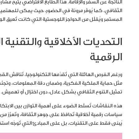
الناتجة عن السفر والإقامة. هذا الطابع الافتراضي يُتيح مشار
الثقافي. كما يُوفّر مرونة في الحضور، حيث يمكن للمهتمين
المستمر ويُقلّل من الحواجز اللوجستية التي كانت تُعيق ا
التحديات الأخلاقية والتقنية 
الرقمية
ورغم الفرص الهائلة التي تُقدّمها التكنولوجيا، تُناقش القم
مثل حماية الملكية الفكرية، وضمان دقة المعلومات، وتجنّب
تمثيل التنوع الثقافي بشكل عادل، دون اختزال أو تهميش.
هذه النقاشات تُسلّط الضوء على أهمية التوازن بين الابتكا
سياسات رقمية أخلاقية تُحافظ على جوهر الثقافة، وتُعزّز 
يُبنى فقط على التقنيات، بل على المبادئ التي تُوجّه استخ