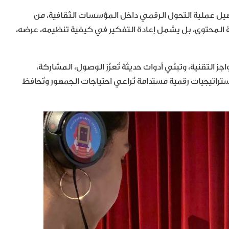
Digital Collec إلى تسريع وتسهيل عملية التحول الرقمي داخل المؤسسات الثقافية، من
 المحتوى، بل يشمل إعادة التفكير في كيفية تنظيمه، عرضه،
لتقنية، وتبنّي أدوات حديثة تُعزّز الوصول، المشاركة،
ستراتيجيات رقمية مستدامة تُراعي احتياجات الجمهور وتُحافظ