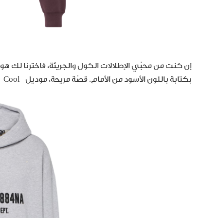
بكتابة باللون الأسود من الأمام. قصّة مريحة، موديل Cool سيجعل لوكك ملفت وعصري جداً.