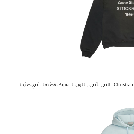
إن كنت تبحث عن ألوان منعشة، فما لك سوى هودي Christian Dior التي تأتي باللون الـAqua. قصّتها تأتي ضيّقة