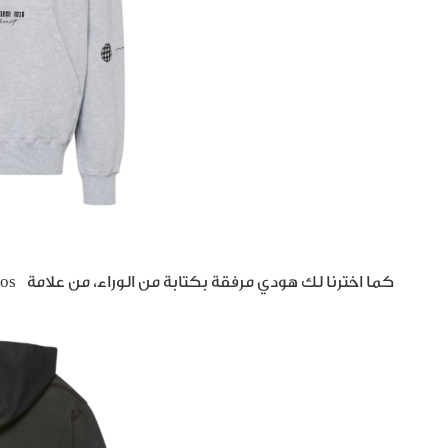
كما اخترنا لك هودي مرفقة بكتابة من الوراء، من علامة Acne Studios، تأتي باللون الكحلي، تدرّج مثالي لأيّام الخريف.