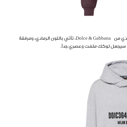
إن كنت من محبّي الإطلالات الكول والجريئة، فاخترنا لك هودي من Dolce & Gabbana، تأتي باللون الرمادي، ومرفقة