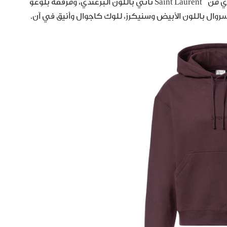
أمّا إن كنت تفضّل القطع البسيطة والأنيق، فاخترنا لك هودي من Saint Laurent تأتي باللون البرغندي، ومرفقة بلوغو
روال باللون الأبيض وسنيكرز، للوك كاجوال وأنيق في آن.