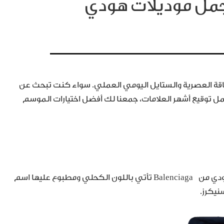
أجمل موديلات هودي
لأناقة العصرية والستايل اليومي العملي. سواء كنت تبحث عن
ل توقيع أشهر العلامات، جمعنا لك أفضل اختيارات الموسم
إن كنت من محبّي القصّات الواسعة والمريحة، اخترنا لك هودي من Balenciaga تأتي باللون الكحلي ومطبوع عليها اسم
سنيكرز.