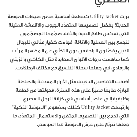
برزت Utility Jacket كقطعة أساسية ضمن صيحات الموضة
الحديثة بفضل تصميمها المتعدّد الجيوب والأقمشة المتينة
التي تعكس طابع القوة والثقة. صمّمها المصمّمون
لتجمع بين العملية والأناقة، فجاءت كخيارٍ مثالي للرجال
الذين يفضّلون الراحة من دون التخلّي عن المظهر المرتّب.
كما ساهمت درجات الألوان المحايدة مثل الكاكي والزيتي
والرمادي في جعلها سهلة التنسيق مع مختلف الإطلالات.
أضفت التفاصيل الدقيقة مثل الأزرار المعدنية والخياطة
البارزة طابعًا مميّزًا على هذه السترة، فحوّلتها من قطعة
وظيفية إلى عنصر أساسي في خزانة الرجل العصري.
وارتبطت Utility Jacket كذلك بمفهوم “الموضة الذكية”
التي تجمع بين التصميم المتقن والاستعمال المتعدّد، ما
جعلها تتربّع على عرش الموضة هذا الموسم.