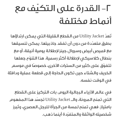
٢- القدرة على التكيّف مع
أنماط مختلفة
تُعدّ Utility Jacket من القطع القليلة التي يمكن ارتداؤها
بطرق متعدّدة من دون أن تفقد جاذبيتها. يمكن تنسيقها
مع قميص أبيض وسروال جينز لإطلالة يومية أنيقة، أو مع
بنطال كلاسيكي لإطلالة أكثر رسمية. هذا التنوّع جعلها
تتفوّق على كثير من السترات الأخرى، خصوصًا في موسم
الخريف والشتاء حين تكون الحاجة إلى قطعة عملية ودافئة
في الوقت نفسه.
في عالم الأزياء الرجالية اليوم، بات التركيز على القطع
التي تمنح المرونة، والـ Utility Jacket تجسّد هذا المفهوم
بامتياز. فهي تمنح لمسة من الجرأة للرجل العصري، وتُبرز
شخصيته الواثقة والمتفرّدة أينما ذهب.