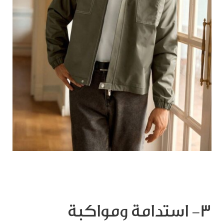
٣- استدامة ومواكبة