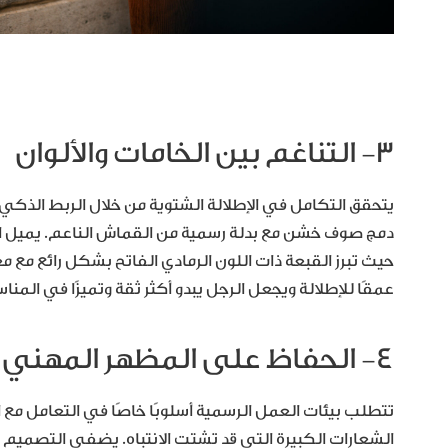
٣- التناغم بين الخامات والألوان
يتحقق التكامل في الإطلالة الشتوية من خلال الربط الذكي ب
دمج صوف خشن مع بدلة رسمية من القماش الناعم. يميل الخب
حيث تبرز القبعة ذات اللون الرمادي الفاتح بشكل رائع مع م
عمقًا للإطلالة ويجعل الرجل يبدو أكثر ثقة وتميزًا في المن
٤- الحفاظ على المظهر المهني
تتطلب بيئات العمل الرسمية أسلوبًا خاصًا في التعامل مع ا
الشعارات الكبيرة التي قد تشتت الانتباه. يضفي التصميم ا