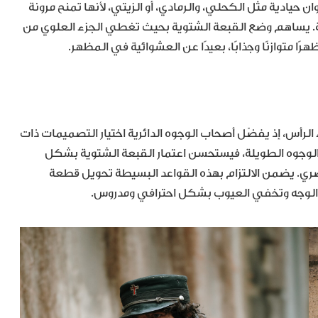
ن حيادية مثل الكحلي، والرمادي، أو الزيتي، لأنها تمنح مرونة
ية. يساهم وضع القبعة الشتوية بحيث تغطي الجزء العلوي من
 متوازنًا وجذابًا، بعيدًا عن العشوائية في المظهر.
 الرأس، إذ يفضّل أصحاب الوجوه الدائرية اختيار التصميمات ذات
ال الوجوه الطويلة، فيستحسن اعتمار القبعة الشتوية بشكل
ري. يضمن الالتزام بهذه القواعد البسيطة تحويل قطعة
مح الوجه وتخفي العيوب بشكل احترافي ومدروس.