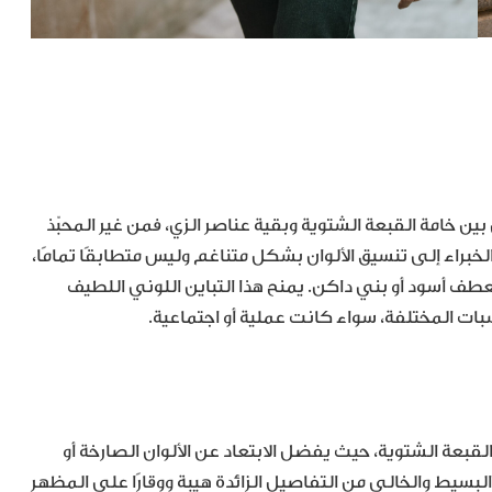
ين خامة القبعة الشتوية وبقية عناصر الزي، فمن غير المحبّذ
راء إلى تنسيق الألوان بشكل متناغم وليس متطابقًا تمامًا،
عطف أسود أو بني داكن. يمنح هذا التباين اللوني اللطيف
اسبات المختلفة، سواء كانت عملية أو اجتماعية.
لقبعة الشتوية، حيث يفضل الابتعاد عن الألوان الصارخة أو
لبسيط والخالي من التفاصيل الزائدة هيبة ووقارًا على المظهر