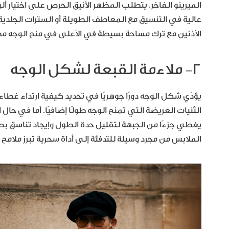
الميرينو الفاخر. يتطلب المظهر الأنيق الحرص على اختيار ألوا
عالية في التنسيق مع المعاطف الطويلة أو السترات الجلد
الأذنين مع ترك مساحة بسيطة في الأعلى في منح الوجه مظهرًا
٢- ملاءمة القبعة لشكل الوجه
يؤدّي شكل الوجه دورًا جوهريًا في تحديد كيفية ارتداء غطاء
الثنيات العريضة التي تمنح الوجه طولًا إضافيًا. أما في ح
يغطي جزءًا من الجبهة لتقليل حدة الطول وإيجاد تناسق بص
الملابس من مجرد وسيلة للتدفئة إلى أداة سحرية تبرز ملا