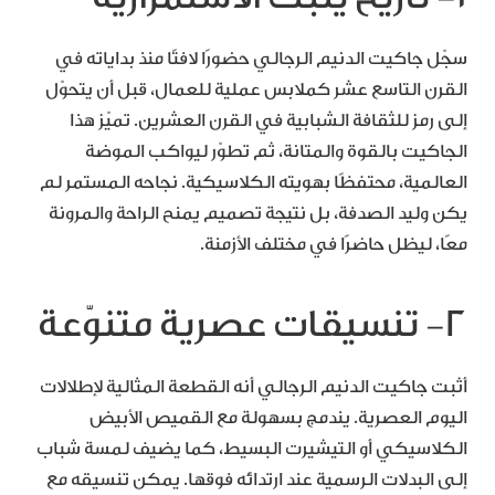
سجّل جاكيت الدنيم الرجالي حضورًا لافتًا منذ بداياته في
القرن التاسع عشر كملابس عملية للعمال، قبل أن يتحوّل
إلى رمز للثقافة الشبابية في القرن العشرين. تميّز هذا
الجاكيت بالقوة والمتانة، ثم تطوّر ليواكب الموضة
العالمية، محتفظًا بهويته الكلاسيكية. نجاحه المستمر لم
يكن وليد الصدفة، بل نتيجة تصميم يمنح الراحة والمرونة
معًا، ليظل حاضرًا في مختلف الأزمنة.
٢- تنسيقات عصرية متنوّعة
أثبت جاكيت الدنيم الرجالي أنه القطعة المثالية لإطلالات
اليوم العصرية. يندمج بسهولة مع القميص الأبيض
الكلاسيكي أو التيشيرت البسيط، كما يضيف لمسة شباب
إلى البدلات الرسمية عند ارتدائه فوقها. يمكن تنسيقه مع