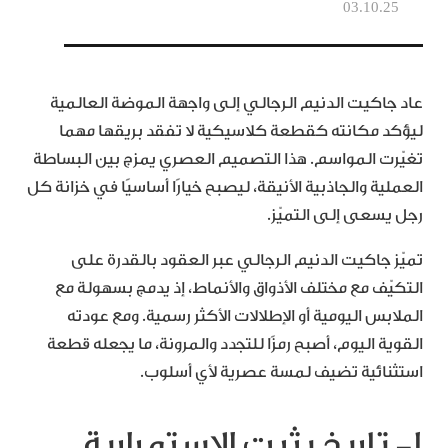
03.10.25
عاد جاكيت الدنيم الرجالي إلى واجهة الموضة العالمية
ليؤكد مكانته كقطعة كلاسيكية لا تفقد بريقها مهما
تغيّرت المواسم. هذا التصميم العصري يمزج بين البساطة
العملية والجاذبية الأنيقة، ليصبح خيارًا أساسيًا في خزانة كل
رجل يسعى إلى التميّز.
تميّز جاكيت الدنيم الرجالي عبر العقود بالقدرة على
التكيّف مع مختلف الأذواق والأنماط، إذ يدمج بسهولة مع
الملابس اليومية أو الإطلالات الأكثر رسمية. ومع عودته
القوية اليوم، أصبح رمزًا للتجدد والمرونة، ما يجعله قطعة
استثنائية تضيف لمسة عصرية لأي أسلوب.
١- تاريخ يثبت الاستمرارية