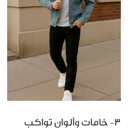
٣- خامات وألوان تواكب