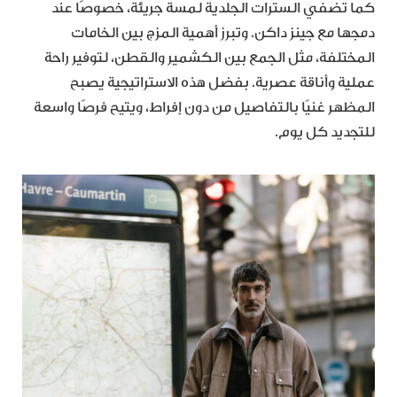
كما تضفي السترات الجلدية لمسة جريئة، خصوصًا عند
دمجها مع جينز داكن. وتبرز أهمية المزج بين الخامات
المختلفة، مثل الجمع بين الكشمير والقطن، لتوفير راحة
عملية وأناقة عصرية. بفضل هذه الاستراتيجية يصبح
المظهر غنيًا بالتفاصيل من دون إفراط، ويتيح فرصًا واسعة
للتجديد كل يوم.