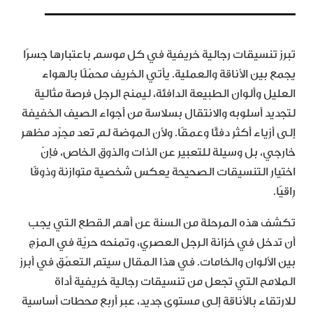
تبرز تنسيقات رجالية خريفية في كل موسم باعتبارها جسرًا
يجمع بين الأناقة والعملية. يأتي الخريف محمّلًا بالهواء
العليل وألوان الطبيعة الدافئة، ليمنح الرجل فرصة مثالية
لتجديد أسلوبه والانتقال بسلاسة من أجواء الصيف الخفيفة
إلى أزياء أكثر دفئًا وعمقًا. ولأن الموضة لم تعد مجرّد مظهر
خارجي، بل وسيلة للتعبير عن الذات والذوق الخاص، فإنّ
اختيار التنسيقات الصحيحة يعكس شخصية متوازنة وذوقًا
راقيًا.
تكشف هذه المرحلة من السنة عن أهم القطع التي يجب
أن تدخل في خزانة الرجل العصري، وتمنحه حريّة في المزج
بين الألوان والخامات. في هذا المقال سيتم التعمّق في أبرز
الملامح التي تجعل من تنسيقات رجالية خريفية أداة
للارتقاء بالأناقة إلى مستوى جديد، عبر أربع محطات أساسية