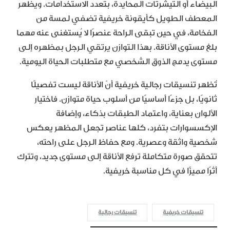
البيضاء أو التيشرتات المحايدة، بتعدد الاستخدامات. ويظهر
المعطف الطويل كأيقونة خريفية تضفي لمسة من
الفخامة، في حين تبقى الراحة عنصرًا لا يُستغنى عنه مهما
بلغ مستوى الأناقة. بهذا التوازن يرتقي الرجل بمظهره إلى
مستوى يدمج الذوق الشخصي مع متطلبات الحياة اليومية.
تُظهر تنسيقات رجالية خريفية أنّ الأناقة ليست تفصيلًا
ثانويًا، بل جزءًا أساسيًا من أسلوب حياة متوازن. فاختيار
الألوان بعناية، واعتماد الطبقات بذكاء، وإضافة
الإكسسوارات بتفرد، كلها عناصر تجعل المظهر يعكس
شخصية واثقة وعصرية. ومع حفاظ الرجل على راحته،
تتحقق صورة متكاملة ترفع الأناقة إلى مستوى جديد، وتترك
أثرًا مميزًا في كل مناسبة خريفية.
تنسيقات خريفية
تنسيقات رجالية