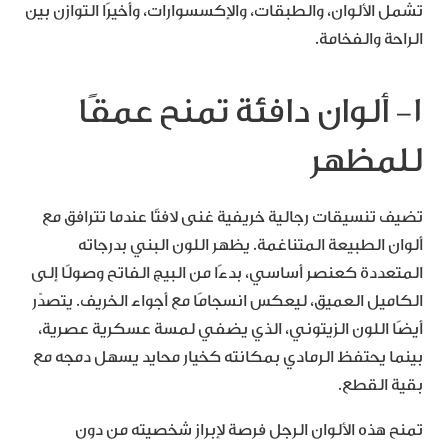
تشمل الألوان، والطبقات، والإكسسوارات، وأخيرًا التوازن بين
الراحة والفخامة.
١- ألوان دافئة تمنح عمقًا
للمظهر
تضيف تنسيقات رجالية خريفية غنى لافتًا عندما تترافق مع
ألوان الطبيعة المتناغمة. يظهر اللون البني بدرجاته
المتعددة كعنصر أساسي، بدءًا من البيج الفاتح وصولًا إلى
الكاميل العميق، ليعكس انسجامًا مع أجواء الخريف. يتصدّر
أيضًا اللون الزيتوني، الذي يضفي لمسة عسكرية عصرية،
بينما يحتفظ الرمادي بمكانته كخيار محايد يسهل دمجه مع
بقية القطع.
تمنح هذه الألوان الرجل فرصة لإبراز شخصيته من دون