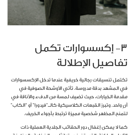
٣- إكسسوارات تكمل
تفاصيل الإطلالة
تكتمل تنسيقات رجالية خريفية عندما تدخل الإكسسوارات
في المشهد بدقة مدروسة. تأتي الأوشحة الصوفية في
مقدمة الخيارات، حيث تضيف لمسة من الدفء والأناقة في
آنٍ واحد. وتبرز القبعات الكلاسيكية كالـ”فيدورا” أو “الكاب”
لتمنح المظهر شخصية مميزة ترتبط بأجواء الخريف.
كما لا يمكن إغفال دور الحقائب الجلدية العملية ذات