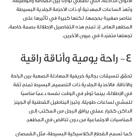
الألوان الداكنة، التي تضفي توازنًا بين الفخامة والوظيفة.
وتُعدّ الساعات المعدنية أو ذات الأحزمة الجلدية البسيطة
عناصر صغيرة بحجمها، لكنها كبيرة في تأثيرها على
المظهر العام. إذ تمنح هذه التفاصيل الإطلالة بصمة خاصة،
تجعلها متفرّدة في عيون الآخرين.
٤- راحة يومية وأناقة راقية
تحقّق تنسيقات رجالية خريفية المعادلة الصعبة بين الراحة
والأناقة. فالأحذية الجلدية ذات التصميم البسيط تمنح ثقة
في الإطلالة، بينما توفّر في الوقت نفسه دعمًا مناسبًا
للمشي لساعات طويلة. وتبرز البناطيل القطنية أو الجينز
الداكن كخيار عملي يرافق الرجل من المكتب إلى
المناسبات الاجتماعية من دون تناقض في المظهر.
كما تسمح القطع الكلاسيكية البسيطة، مثل القمصان