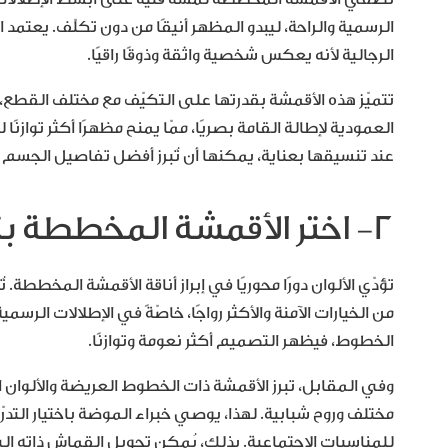
الرسمية والراحة، ليبدو المظهر أنيقًا من دون تكلّف. يع
الرجالية لأنه يعكس شخصية واثقة وذوقًا راقيًا.
تتميّز هذه الأقمشة بقدرتها على التكيّف مع مختلف القطع،
العمودية لإطالة القامة بصريًا، ممّا يمنح مظهرًا أكثر توازنً
عند تنسيقها بعناية، يمكنها أن تُبرز أفضل تفاصيل الجسم
٢- اختر الأقمشة المخططة بتدرّجات لونية مدروسة
تؤدّي الألوان دورًا محوريًا في إبراز أناقة الأقمشة المخططة. ت
من الخيارات الآمنة والأكثر رواجًا، خاصّةً في الإطلالات الرسم
الخطوط، فيظهر التصميم أكثر نعومة وتوازنًا.
وفي المقابل، تبرز الأقمشة ذات الخطوط العريضة والألوان ا
مختلف وروح شبابية. لهذا، يوصي خبراء الموضة باختيار التد
للمناسبات الاجتماعية. بذلك، يُمكن تحويل القماش ذاته إلى 