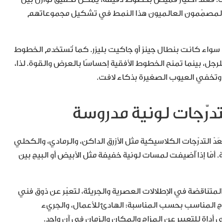
تمد المصمّمون العالميون هذا النمط في تشكيل مجموعاتهم
 سواء كانت بنطال جينز أو جاكيت بليزر. كما تُستخدم الخطوط
ا للرجل، بينما تمنح الخطوط الأفقية إحساسًا بالعرض والقوة. لذا،
 وتخفي العيوب الصغيرة بذكاء لافت.
ُعَدّ التدرّجات الكلاسيكية مثل الأزرق الداكن، والرمادي، والكحلي
ية. أمّا إذا أُضيفت لمسات لونية خفيفة مثل الأبيض أو البيج بين
لمتناقضة في الإطلالات العصرية والجريئة، لتعبّر عن ذوق فني
رّج المناسب بحسب المناسبة: الهادئ للأعمال، والجريء
أداة للتعبير عن المزاج والمكان والزمان في آنٍ واحد.