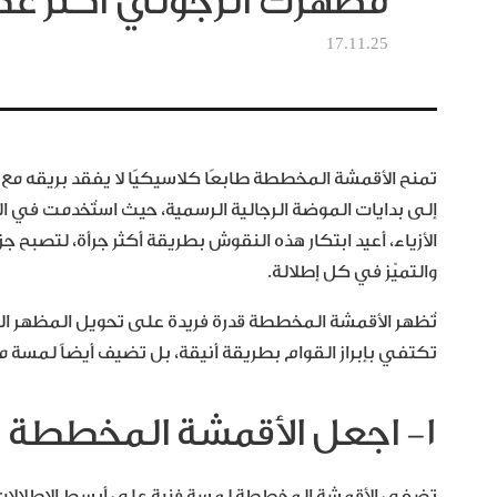
مظهرك الرجولي أكثر عص
17.11.25
تمنح الأقمشة المخططة طابعًا كلاسيكيًا لا يفقد بريقه مع ال
إلى بدايات الموضة الرجالية الرسمية، حيث استُخدمت في الب
الأزياء، أعيد ابتكار هذه النقوش بطريقة أكثر جرأة، لتصبح ج
والتميّز في كل إطلالة.
تُظهر الأقمشة المخططة قدرة فريدة على تحويل المظهر ال
تكتفي بإبراز القوام بطريقة أنيقة، بل تضيف أيضاً لمسة من 
١- اجعل الأقمشة المخططة قاعدة لإطلالاتك اليومية
تضفي الأقمشة المخططة لمسة فنية على أبسط الإطلالات.