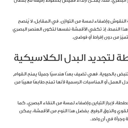
ر البصري. مثلًا، يُمكن ارتداء قميص بخطوط رفيعة مع بنطال
لنقوش وإضفاء لمسة من التوازن. في المقابل، لا يُنصح
ع هذا النمط، إذ تكفي الأقمشة نفسها لتكون العنصر البصري
لتميّز من دون إفراط أو فوضى.
بض بالحيوية. فهي تضيف بعدًا هندسيًا جميلًا يمنح القوام
 العمل أو المناسبات الرسمية لأنها تمنح طابعًا مهيبًا من
خططة، لإبراز التباين وإضفاء لمسة من النقاء البصري. كما
قوي والذوق الرفيع. بفضل هذا النوع من الأقمشة، يمكن
 وجرأة في آنٍ واحد.