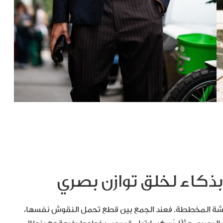
لأقمشة المخططة. فعند الجمع بين قطع تحمل النقوش نفسها،