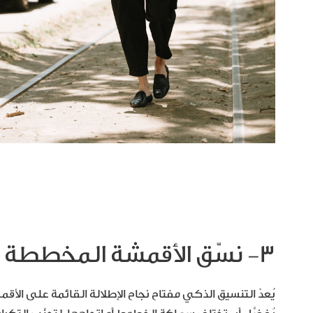
٣- نسّق الأقمشة المخططة بذكاء لخلق توازن بصري
يُعدّ التنسيق الذكي مفتاح نجاح الإطلالة القائمة على ا