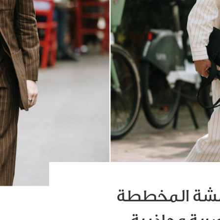
مشة المخططة