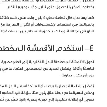
يُفضَّل أن تختلف سماكة الخطوط أو اتجاهها، لتجنّب التكرا
بخطوط أعرض للحصول على تباين جذاب ومريح للنظر.
كما يساعد إدخال قطعة محايدة بلون واحد على كسر كثافة ا
بالمبالغة في استخدام الإكسسوارات أو الألوان الصارخة م
البارز في الإطلالة. وبذلك، يتحقّق الانسجام بين البساطة وا
٤- استخدم الأقمشة المخططة لتجديد البدل الكلاسيكية
تحوّل الأقمشة المخططة البدل التقليدية إلى قطع عصرية تن
تناسقًا وأناقة. يفضل العديد من المصممين اعتمادها في بُدل
دون أن تكون صارمة.
يُفضَّل ارتداء القمصان البيضاء أو الفاتحة أسفل البدل الم
يمكن تنسيقها مع ربطة عنق بلون متناسق لتأكيد الحضور ال
تحويل أي إطلالة تقليدية إلى تجربة بصرية راقية تعبّر عن ثقة