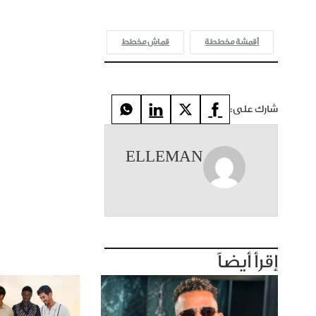
أقمشة مخططة
قماش مخطط
شارك على:
ELLEMAN
إقرأ أيضاً