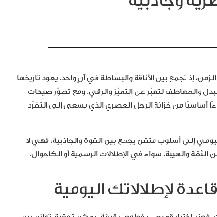
رية وجاذبية
زمن، إذ تجمع بين الأناقة والبساطة في آنٍ واحد. يعود تاريخها
دل والمعاطف لتعبّر عن التميّز والرقي. ومع تطوّر صيحات
زءًا أساسيًا من خزانة الرجل العصري الذي يسعى إلى التفرّد
يومي إلى أسلوب متقن يجمع بين القوة والجاذبية، فهي لا
الثقة والهيبة، سواء في الإطلالات الرسمية أو الكاجوال.
 فعند اختيار قميص بخطوط دقيقة، يمكن تحقيق توازن بين