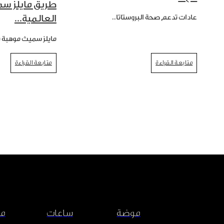
طريق مايلز س
العالمية...
عادات تدعم صحة البروستاتا..
مايلز سميث موهبة ي
متابعة القراءة
متابعة القراءة
موضة
ساعات
مش