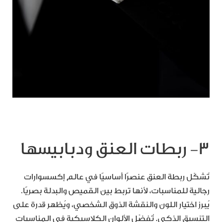
٣- ربطات العنق ودبابيسها
تُشكّل ربطة العنق عنصرًا أساسيًا في عالم إكسسوارات
رجالية للمناسبات، لأنها تربط بين القميص والبدلة بصريًا.
يُبرز اختيار اللون والنقشة الذوق الشخصي، ويُظهر قدرة على
التنسيق الذكي. تُفضّل الألوان الكلاسيكية في المناسبات