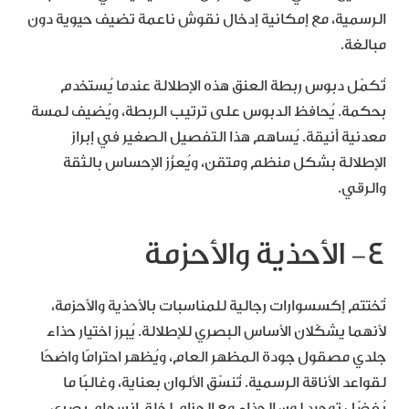
الرسمية، مع إمكانية إدخال نقوش ناعمة تضيف حيوية دون
مبالغة.
تُكمّل دبوس ربطة العنق هذه الإطلالة عندما يُستخدم
بحكمة. يُحافظ الدبوس على ترتيب الربطة، ويُضيف لمسة
معدنية أنيقة. يُساهم هذا التفصيل الصغير في إبراز
الإطلالة بشكل منظم ومتقن، ويُعزّز الإحساس بالثقة
والرقي.
٤- الأحذية والأحزمة
تُختتم إكسسوارات رجالية للمناسبات بالأحذية والأحزمة،
لأنهما يشكّلان الأساس البصري للإطلالة. يُبرز اختيار حذاء
جلدي مصقول جودة المظهر العام، ويُظهر احترامًا واضحًا
لقواعد الأناقة الرسمية. تُنسّق الألوان بعناية، وغالبًا ما
يُفضّل توحيد لون الحذاء مع الحزام لخلق انسجام بصري