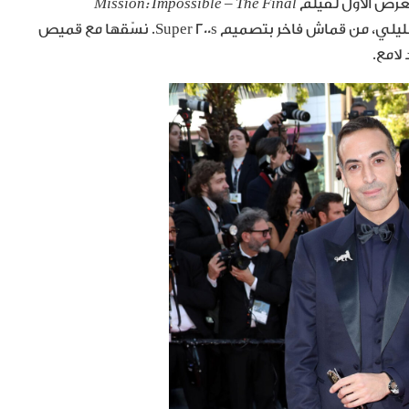
Mission: Impossible – The Final
. اختار بدلة ثلاثية القطع من Berluti بلون الأزرق الليلي، من قماش فاخر بتصميم Super 200s. نسّقها مع قميص
لامع.