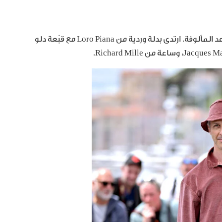
في جلسة تصوير لجنة التحكيم، كسر Jeremy Strong القواعد المألوفة. ارتدى بدلة وردية من Loro Piana مع قبّعة دلو