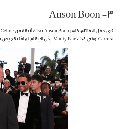
٣- Anson Boon
Carrera. وفي غداء Vanity Fair، بدّل الإيقاع تمامًا بقميص مطبّع وأسلوب “صيفي أنيق”.