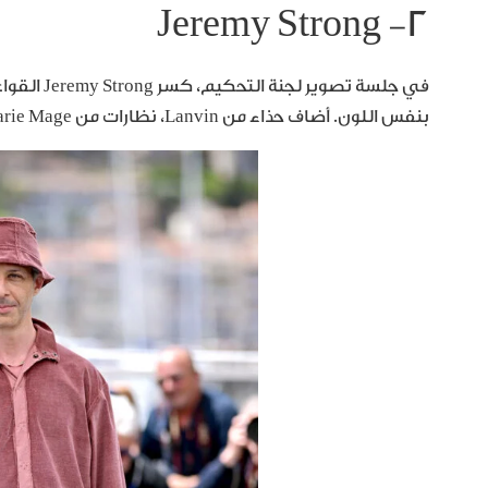
٢- Jeremy Strong
بنفس اللون. أضاف حذاء من Lanvin، نظارات من Jacques Marie Mage، وساعة من Richard Mille.