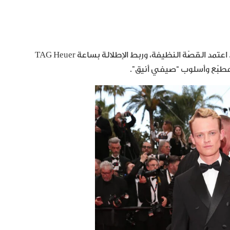
في حفل الافتتاح، ظهر Anson Boon ببدلة أنيقة من Celine. اعتمد القصّة النظيفة، وربط الإطلالة بساعة TAG Heuer