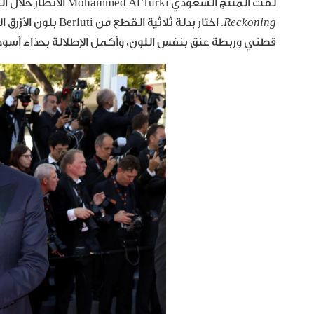
لفت المنتج السعودي Mohammed Al Turki الأنظار خلال العرض الأوّل لفيلم
Reckoning
قطني وربطة عنق بنفس اللون، وأكمل الإطلالة بحذاء أسود 