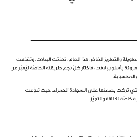
202 عند حدود الفساتين الطويلة والتطريز الفاخر. هذا العام، تحدّثت البدلات، وتقدّمت
وفة بأسلوبٍ لافت، فاختار كلّ نجم طريقته الخاصّة ليُعبّر عن
 المحسوبة.
التي تركت بصمتها على السجادة الحمراء. حيث تنوّعت
اصّة للأناقة والتميّز.