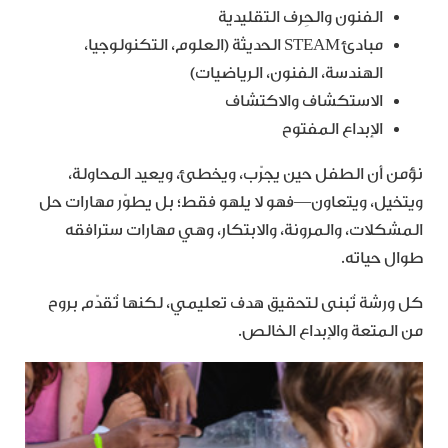
الفنون والحِرف التقليدية
مبادئ STEAM الحديثة (العلوم، التكنولوجيا،
الهندسة، الفنون، الرياضيات)
الاستكشاف والاكتشاف
الإبداع المفتوح
نؤمن أن الطفل حين يجرّب، ويخطئ، ويعيد المحاولة،
ويتخيل، ويتعاون—فهو لا يلهو فقط؛ بل يطوّر مهارات حل
المشكلات، والمرونة، والابتكار، وهي مهارات سترافقه
طوال حياته.
كل ورشة تُبنى لتحقيق هدف تعليمي، لكنها تُقدّم بروح
من المتعة والإبداع الخالص.