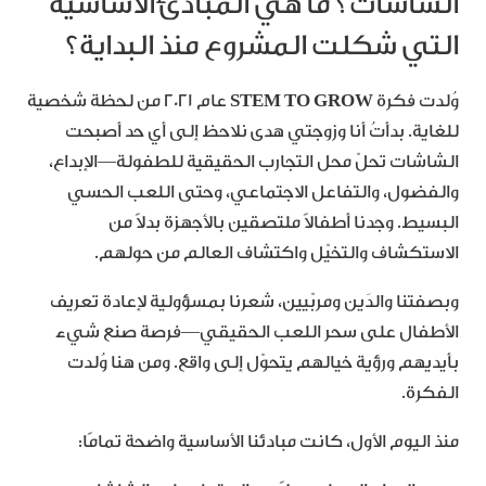
الشاشات؟ ما هي المبادئ الأساسية
التي شكلت المشروع منذ البداية؟
وُلدت فكرة
STEM TO GROW
عام 2021 من لحظة شخصية
للغاية. بدأتُ أنا وزوجتي هدى نلاحظ إلى أي حد أصبحت
الشاشات تحلّ محل التجارب الحقيقية للطفولة—الإبداع،
والفضول، والتفاعل الاجتماعي، وحتى اللعب الحسي
البسيط. وجدنا أطفالاً ملتصقين بالأجهزة بدلاً من
الاستكشاف والتخيّل واكتشاف العالم من حولهم.
وبصفتنا والدَين ومربّيين، شعرنا بمسؤولية لإعادة تعريف
الأطفال على سحر اللعب الحقيقي—فرصة صنع شيء
بأيديهم ورؤية خيالهم يتحوّل إلى واقع. ومن هنا وُلدت
الفكرة.
منذ اليوم الأول، كانت مبادئنا الأساسية واضحة تمامًا: