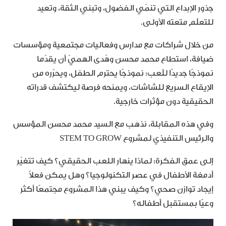
جذور الإبداع التي تنمّي الفضول، وتبني الثقة، وتعيد
للتعلّم متعته الأولى.
من خلال شراكات مع مدارس وفعاليات مجتمعية ومؤسسات
ضيافة، استطاع محمد محسن وهُدى الهميّ أن يقدّما
نموذجًا جديدًا للّعب: نموذجًا يحترم الطفل، ويحرّره من
الإيقاع السريع للشاشات، ويمنحه فرصة ليكتشف قدراته
الحقيقية دون مؤثرات خارجية.
وفي هذه المقابلة، نذهب مع السيد محمد محسن المؤسس
والرئيس التنفيذي لمشروع STEM TO GROW
إلى عمق الفكرة: لماذا ينهار اللعب الحقيقي؟ كيف تتغيّر
أدمغة الأطفال في عصر التكنولوجيا؟ وهل يمكن فعلاً
إيجاد توازن صحي؟ وكيف يبني هذا المشروع مجتمعًا أكثر
وعيًا بمستقبل أطفاله؟