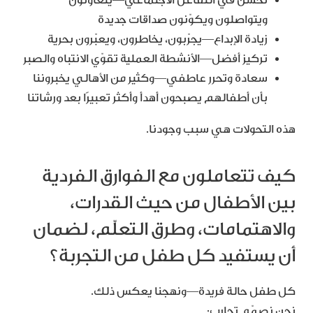
تحسن في التفاعل الاجتماعي—يتعاونون
ويتواصلون ويكوّنون صداقات جديدة
زيادة الإبداع—يجرّبون، يخاطرون، ويعبّرون بحرية
تركيز أفضل—الأنشطة العملية تقوّي الانتباه والصبر
سعادة وتحرر عاطفي—وكثير من الأهالي يخبروننا
بأن أطفالهم يصبحون أهدأ وأكثر تعبيرًا بعد ورشاتنا
هذه التحولات هي سبب وجودنا.
كيف تتعاملون مع الفوارق الفردية
بين الأطفال من حيث القدرات،
والاهتمامات، وطرق التعلّم، لضمان
أن يستفيد كل طفل من التجربة؟
كل طفل حالة فريدة—ونهجنا يعكس ذلك.
نحن نصمّم تجارب: