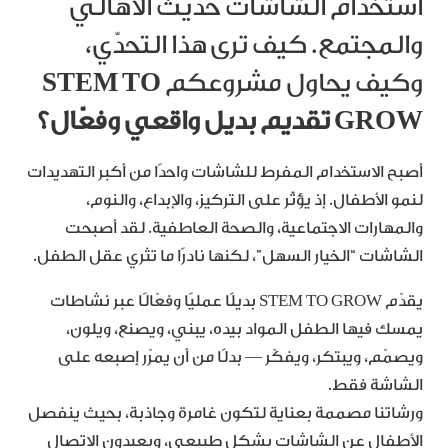
استخدام الشاشات حديث الأهالي
والمجتمع. كيف ترى هذا التحدّي،
وكيف يحاول مشروعكم
STEM TO
GROW تقديم بديل واقعي وفعّال؟
أصبح الاستخدام المفرط للشاشات واحدًا من أكبر التهديدات
لنمو الأطفال. إذ يؤثّر على التركيز، والإبداع، والنوم،
والمهارات الاجتماعية، والصحة العاطفية. لقد أصبحت
الشاشات “الخيار السهل”، لكنها نادرًا ما تثري عقل الطفل.
يقدّم STEM TO GROW بديلًا عمليًا وفعّالًا عبر نشاطات
يمسك فيها الطفل المواد بيده، يبني، ويصنع، ويلون،
ويصمّم، ويبتكر، ويفكّر — بدلًا من أن يمرّر إصبعه على
الشاشة فقط.
ورشاتنا مصممة بعناية لتكون غامرة وجاذبة، بحيث ينفصل
الأطفال عن الشاشات بشكل طبيعي، ويعيدون الاتصال