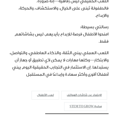
اللعب الحقيقي ليس رفاهية—إنه ضرورة.
فالطفولة تُبنى على الخيال، والاستكشاف، والحركة،
والإبداع.
رسالتي بسيطة:
امنحوا الأطفال فرصة للإبداع بأيديهم، ليس بشاشاتهم
فقط.
اللعب العملي يبني الثقة، والذكاء العاطفي، والتواصل،
والابتكار—وكلها مهارات لا يمكن لأي تطبيق أو جهاز أن
يستبدلها. إن الاستثمار في التجارب الحقيقية اليوم يبني
أطفالًا أقوى وأكثر سعادة وإبداعًا في المستقبل
الابتعاد عن شاشات الهواتف
لعب الأطفال
مبادرة STEM TO GROW