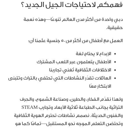
فهمكم لاحتياجات الجيل الجديد؟
دبي واحدة من أكثر مدن العالم تنوعًا—وهذه نعمة
حقيقية.
العمل مع أطفال من أكثر من 50 جنسية علّمنا أن:
الإبداع لا يحتاج لغة
الأطفال يتعلمون عبر اللعب المشترك
الاختلافات الثقافية تُغني تجاربنا
العائلات تقدّر النشاطات التي تحتفي بالتراث وتتبنى
الابتكار معًا
ولهذا نقدّم الفخار، والطين، وصناعة الشموع، والحِرف
التراثية بجانب الطباعة ثلاثية الأبعاد وتجارب STEAM
والفنون الحديثة. نصمم نشاطات تحترم الهوية الثقافية
وتحتضن التعلم الموجه نحو المستقبل—تمامًا كما هو