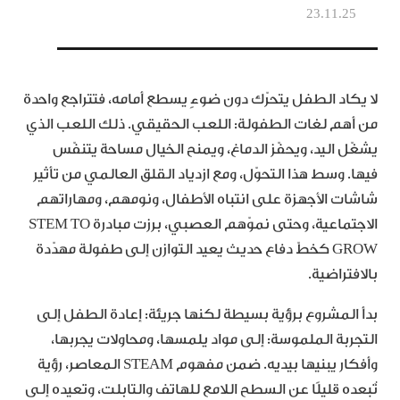
23.11.25
لا يكاد الطفل يتحرّك دون ضوءٍ يسطع أمامه، فتتراجع واحدة
من أهم لغات الطفولة: اللعب الحقيقي. ذلك اللعب الذي
يشغّل اليد، ويحفّز الدماغ، ويمنح الخيال مساحة يتنفّس
فيها. وسط هذا التحوّل، ومع ازدياد القلق العالمي من تأثير
شاشات الأجهزة على انتباه الأطفال، ونومهم، ومهاراتهم
الاجتماعية، وحتى نموّهم العصبي، برزت مبادرة STEM TO
GROW كخطّ دفاع حديث يعيد التوازن إلى طفولة مهدّدة
بالافتراضية.
بدأ المشروع برؤية بسيطة لكنها جريئة: إعادة الطفل إلى
التجربة الملموسة: إلى مواد يلمسها، ومحاولات يجربها،
وأفكار يبنيها بيديه. ضمن مفهوم STEAM المعاصر، رؤية
تُبعده قليلًا عن السطح اللامع للهاتف والتابلت، وتعيده إلى