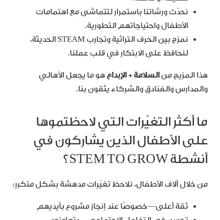
نحدّث ورشاتنا باستمرار لتتماشى مع اهتمامات
الأطفال واحتياجاتهم التطورية.
نمزج بين الحرف التراثية وتجارب STEAM الحديثة،
لنحافظ على الابتكار في قلب عملنا.
هذا المزيج من
السلامة + الإبداع
هو ما يجعل الأهالي
والمدارس والفنادق والشركاء يثقون بنا.
ما أكثر التغيّرات التي لاحظتموها
على الأطفال الذين يشاركون في
أنشطة STEM TO GROW؟
من خلال آلاف الأطفال، نلاحظ تغيّرات مدهشة بشكل متكرر:
ثقة أعلى—خصوصًا عند إنجاز مشروع بأيديهم