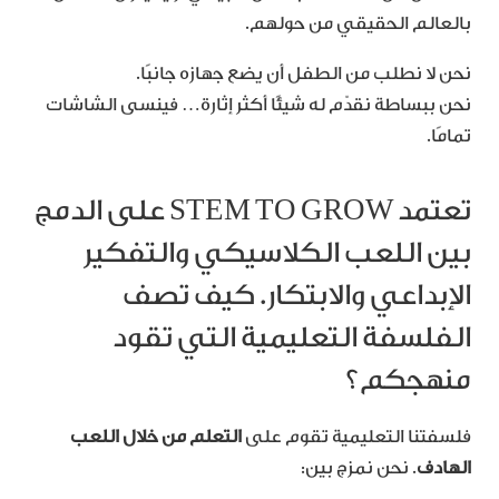
بالعالم الحقيقي من حولهم.
نحن لا نطلب من الطفل أن يضع جهازه جانبًا.
نحن ببساطة نقدّم له شيئًا أكثر إثارة… فينسى الشاشات
تمامًا.
تعتمد STEM TO GROW على الدمج
بين اللعب الكلاسيكي والتفكير
الإبداعي والابتكار. كيف تصف
الفلسفة التعليمية التي تقود
منهجكم؟
فلسفتنا التعليمية تقوم على
التعلم من خلال اللعب
الهادف
. نحن نمزج بين: