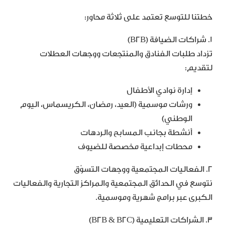
خطتنا للتوسع تعتمد على ثلاثة محاور:
1. شراكات الضيافة (B2B)
تزداد طلبات الفنادق والمنتجعات ووجهات العطلات
لتقديم:
إدارة نوادي الأطفال
ورشات موسمية (العيد، رمضان، الكريسماس، اليوم
الوطني)
أنشطة بجانب المسابح والردهات
محطات إبداعية مخصصة للضيوف
2. الفعاليات المجتمعية ووجهات التسوّق
نتوسع في الحدائق المجتمعية والمراكز التجارية والفعاليات
الكبرى عبر برامج شهرية وموسمية.
3. الشراكات التعليمية (B2B & B2C)