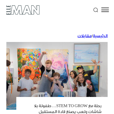
الرئيسية
/
مقابلات
رحلة مع STEM TO GROW… طفولة بلا
شاشات ولعب يصنع قادة المستقبل