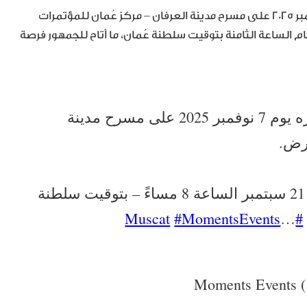
أعلنت الجهة المنظمة عن إقامة الحفل يوم الجمعة ٧ نوفمبر ٢٠٢٥ على مسرح مدينة العرفان – مركز عُمان للمؤتمرات
تذاكر مساء الأحد ٢١ سبتمبر في تمام الساعة الثامنة بتوقيت سلطنة عُمان، ما أتاح للجمهور فرصة
صوت الحب ماجد المهندس يلتقي جمهوره يوم 7 نوفمبر 2025 على مسرح مدينة
ارض.
🎟️ سيتم طرح التذاكر يوم الأحد الموافق 21 سبتمبر الساعة 8 مساءً – بتوقيت سلطنة
#MomentsEvents
…
#Muscat