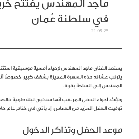
في سلطنة عُمان
21.09.25
يستعد الفنان ماجد المهندس لإحياء أمسية موسيقية استثنا
يترقب عشاقه هذه السهرة المميزة بشغف كبير، خصوصًا أنّها
المهندس إلى الساحة بقوة.
وتؤكّد أجواء الحفل المرتقب أنّها ستكون ليلة طربية خال
توقيت الحفل المزيد من الحماس، إذ يأتي في ختام عام حافل 
موعد الحفل وتذاكر الدخول