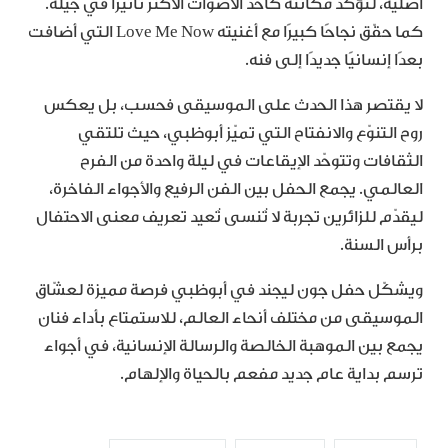
أصلية، لتؤكّد مكانته كأحد الأصوات الأكثر تأثيرًا في جيله.
كما حقّق نجاحًا كبيرًا مع أغنيته Love Me Now التي أضافت
بعدًا إنسانيًا جديدًا إلى فنه.
لا يقتصر هذا الحدث على الموسيقى فحسب، بل يعكس
روح التنوّع والانفتاح التي تميّز أبوظبي، حيث تلتقي
الثقافات وتتوحّد الإيقاعات في ليلة واحدة من الفرح
العالمي. يجمع الحفل بين الفن الرفيع والأجواء الفاخرة،
ليقدّم للزائرين تجربة لا تُنسى تُعيد تعريف معنى الاحتفال
برأس السنة.
ويشكّل حفل جون ليجند في أبوظبي فرصة مميزة لعشّاق
الموسيقى من مختلف أنحاء العالم، للاستمتاع بأداء فنان
يجمع بين الموهبة الخالصة والرسالة الإنسانية، في أجواء
ترسم بداية عام جديد مفعم بالحياة والإلهام.