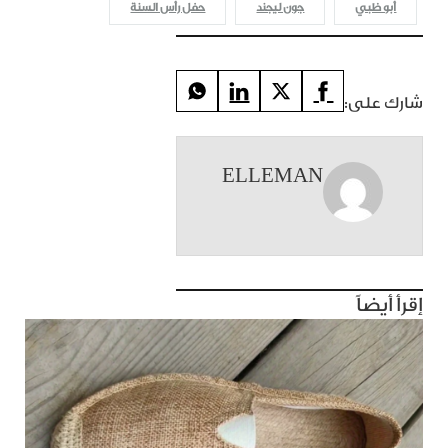
أبو ظبي
جون ليجند
حفل رأس السنة
شارك على:
ELLEMAN
إقرأ أيضاً