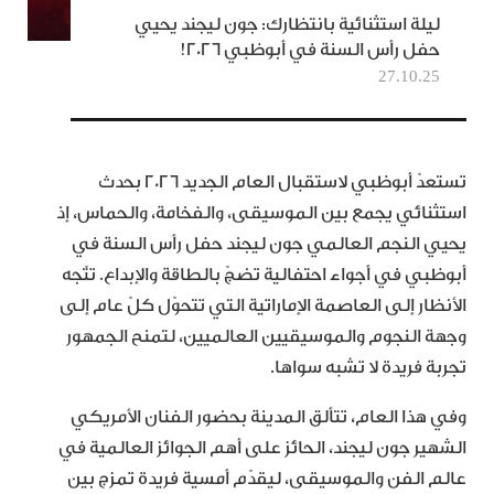
ليلة استثنائية بانتظارك: جون ليجند يحيي
حفل رأس السنة في أبوظبي 2026!
27.10.25
تستعدّ أبوظبي لاستقبال العام الجديد 2026 بحدث
استثنائي يجمع بين الموسيقى، والفخامة، والحماس، إذ
يحيي النجم العالمي جون ليجند حفل رأس السنة في
أبوظبي في أجواء احتفالية تضجّ بالطاقة والإبداع. تتّجه
الأنظار إلى العاصمة الإماراتية التي تتحوّل كلّ عام إلى
وجهة النجوم والموسيقيين العالميين، لتمنح الجمهور
تجربة فريدة لا تشبه سواها.
وفي هذا العام، تتألق المدينة بحضور الفنان الأمريكي
الشهير جون ليجند، الحائز على أهم الجوائز العالمية في
عالم الفن والموسيقى، ليقدّم أمسية فريدة تمزج بين