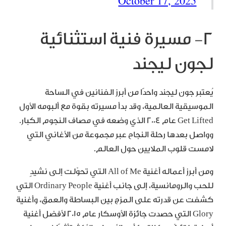
October 17, 2025
٢- مسيرة فنية استثنائية
لجون ليجند
يُعتبر جون ليجند واحدًا من أبرز الفنانين في الساحة
الموسيقية العالمية، وقد بدأ مسيرته بقوة مع ألبومه الأول
Get Lifted عام 2004 الذي وضعه في مصاف النجوم الكبار.
وواصل بعدها رحلة النجاح عبر مجموعة من الأغاني التي
لامست قلوب الملايين حول العالم.
ومن أبرز أعماله أغنية All of Me التي تحوّلت إلى نشيدٍ
للحب والرومانسية، إلى جانب أغنية Ordinary People التي
كشفت عن قدرته على المزج بين البساطة والعمق، وأغنية
Glory التي حصدت جائزة الأوسكار عام 2015 لأفضل أغنية