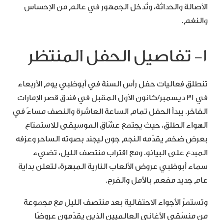
الأصالة والحداثة، وتُدخل الجمهور في عالم من الإحساس
والنغم.
١- تفاصيل الحفل المنتظر
تنطلق فعاليات حفل رأس السنة في أبوظبي يوم الأربعاء
في 31 ديسمبر/كانون الأول المقبل في فندق قصر الإمارات
الفاخر. يبدأ الحفل تمام الساعة العاشرة والنصف مساءً في
الهواء الطلق، حيث يجتمع عشّاق الموسيقى للاستمتاع
بعرض ضخم يقدّمه النجم جون ليجند بصوته الساحر وعزفه
المبدع على البيانو. ومع اقتراب منتصف الليل، تضيء
سماء أبوظبي عروض الألعاب النارية المبهرة، لتعلن بداية
عام جديد مفعم بالأمل والفرح.
وتستمرّ الأجواء الاحتفالية بعد منتصف الليل مع مجموعة
من منسّقي الأغاني العالميين الذين يقدّمون عروضًا