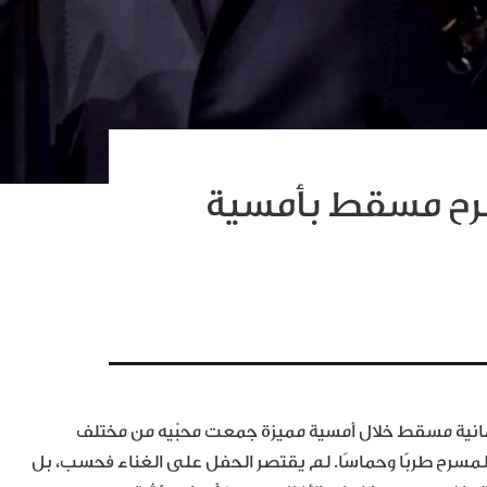
رح مسقط بأمسية
انية مسقط خلال أمسية مميزة جمعت محبّيه من مختلف
أ المسرح طربًا وحماسًا. لم يقتصر الحفل على الغناء فحسب، بل