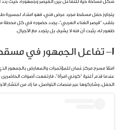
شكّل مساحة حيّة للتفاعل بين القيصر وجمهوره، حيث ردّد 
يتجاوز حفل مسقط مجرد عرض فني، فهو امتداد لمسيرة طويل
بلقب “قيصر الغناء العربي”، يجدد حضوره في كل محطة من ج
ظهور له، يثبت أنّ فنه لا يشيخ، بل يتجدد مع الأجيال.
١
– تفاعل الجمهور في مسق
امتلأ مسرح مركز عُمان للمؤتمرات والمعارض بالجمهور الذي ت
عندما قدّم أغنية “كوني امرأة”، فارتفعت أصوات الحاضري
الحفل، وشاركوها عبر منصات التواصل، ما زاد من انتشار الأجو