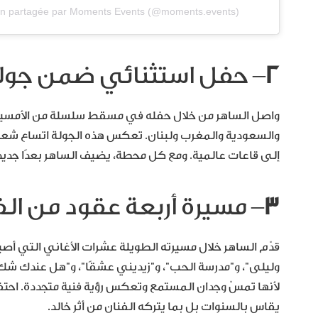
ion partagée par Moments Events (@moments.events)
٢
– حفل استثنائي ضمن جولة
واصل الساهر من خلال حفله في مسقط سلسلة من الأمسيات ا
والسعودية والمغرب ولبنان. تعكس هذه الجولة اتساع شعبي
إلى قاعات عالمية. ومع كل محطة، يضيف الساهر بعدًا جديدًا 
٣
– مسيرة أربعة عقود من ال
قدّم الساهر خلال مسيرته الطويلة عشرات الأغاني التي أصبحت
وليلى”، و”مدرسة الحب”، و”زيديني عشقًا”، و”هل عندك شك”. 
لأنها تمسّ وجدان المستمع وتعكس رؤية فنية متجددة. احتفل ال
يقاس بالسنوات بل بما يتركه الفنان من أثر خالد.