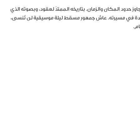
حدود المكان والزمان. بتاريخه الممتدّ لعقود، وبصوته الذي
ديدة في مسيرته. عاش جمهور مسقط ليلة موسيقية لن تُنسى،
م.