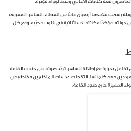
الحاضرون معه كلمات الأغاني وسط أجواء مؤثرة.
ة رسمت ملامحها أربعون عامًا من العطاء. الساهر، المعروف
ولته، مؤكدًا مكانته الاستثنائية في قلوب محبّيه. ومع كل
ط
فاعل بحرارة مع إطلالة الساهر. تردّد صوته بين جنبات القاعة
ن مردّدين معه كلماتها. التقطت عدسات المنظمين مقاطع من
اء المميزة خارج حدود القاعة.