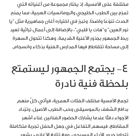
مختلفة على الأمسية، إذ يختار مجموعة من أغنياته التي
تمزج بين الطرب الخليجي والرومانسيات العربية، مما يمنح
الحدث تنوّعًا واضحًا. وتبرز في اختياره أغانٍ جماهيرية مثل “يا
نور العين” و”هات يا قلبي”، بالإضافة إلى أعمال تراثية تعيد
ربط الجمهور بجذور الأغنية القديمة. وهكذا تتحول السهرة
إلى مساحة تتقاطع فيها المدارس الفنية بذكاء وانسجام.
٤- يجتمع الجمهور ليستمتع
بلحظة فنية نادرة
تجمع الأمسية مختلف الفئات العمرية، فيأتي كلٌّ منهم
بدافع الشغف بالموسيقى وحب الطرب الأصيل. وتزداد
الأجواء دفئًا عندما يشارك الحضور الفنانين غناء أشهر
المقاطع، فيسهم التفاعل في جعل الحفل تجربة متكاملة
تتجاوز حدود الأداء المسرحي. ومع تتابع الأغاني، يشعر