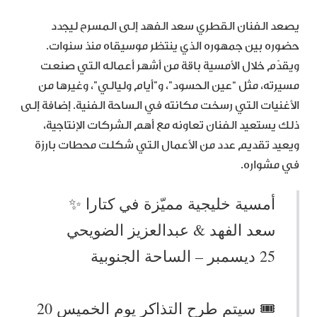
يصعد الفنان القطري سعد الفهد إلى المسرح ليجدد
حضوره بين جمهوره الذي ينتظر موسيقاه منذ سنوات.
ويقدّم خلال الأمسية باقة من أشهر أعماله التي صنعت
مسيرته، مثل “عين الحسود”، و”أيام وليالي”، وغيرها من
الأغنيات التي رسخت مكانته في الساحة الفنية. إضافة إلى
ذلك يستعيد الفنان تعاونه مع أهم الشركات الإنتاجية،
ويعيد تقديم عدد من الأعمال التي شكلت محطات بارزة
في مشواره.
أمسية خليجية مميّزة في كتارا ✨
سعد الفهد & عبدالعزيز الضويحي
25 ديسمبر – الساحة الجنوبية
🎟️ سيتم طرح التذاكر يوم الخميس 20