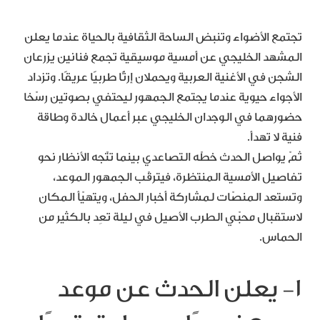
تجتمع الأضواء وتنبض الساحة الثقافية بالحياة عندما يعلن
المشهد الخليجي عن أمسية موسيقية تجمع فنانين يزرعان
الشجن في الأغنية العربية ويحملان إرثًا طربيًا عريقًا. وتزداد
الأجواء حيوية عندما يجتمع الجمهور ليحتفي بصوتين رسّخا
حضورهما في الوجدان الخليجي عبر أعمال خالدة وطاقة
فنية لا تهدأ.
ثمّ يواصل الحدث خطّه التصاعدي بينما تتّجه الأنظار نحو
تفاصيل الأمسية المنتظرة، فيترقّب الجمهور الموعد،
وتستعد المنصّات لمشاركة أخبار الحفل، ويتهيّأ المكان
لاستقبال محبّي الطرب الأصيل في ليلة تعِد بالكثير من
الحماس.
١- يعلن الحدث عن موعد