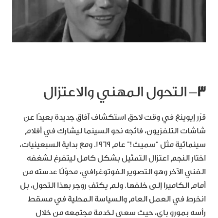
٣
– التحول المهني والاعتزال
قرّر إيوينغ في وقت لاحق استكشاف آفاق جديدة بعيدًا عن
شاشات التلفزيون، فاتّجه نحو السينما ليشارك في أفلام
سينمائية مثل “سميث!” عام 1969. ومع بداية السبعينيات،
اختار النجم اعتزال التمثيل بشكل كامل ليتفرغ لشغفه
الفني الآخر وهو التصوير الفوتوغرافي، محوّلًا عدسته من
أمام الكاميرا إلى خلفها. ولم يكتفِ روجر بهذا التحول، بل
انخرط في العمل العام والسياسة المحلية في مسقط
رأسه بمورو باي، حيث سعى لخدمة مجتمعه من خلال