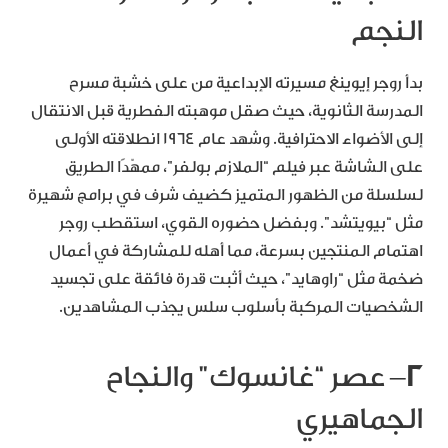
النجم
بدأ روجر إيوينغ مسيرته الإبداعية من على خشبة مسرح
المدرسة الثانوية، حيث صقل موهبته الفطرية قبل الانتقال
إلى الأضواء الاحترافية. وشهد عام 1964 انطلاقته الأولى
على الشاشة عبر فيلم “الملازم بولفر”، ممهّدًا الطريق
لسلسلة من الظهور المتميز كضيف شرف في برامج شهيرة
مثل “بيويتشد”. وبفضل حضوره القوي، استقطب روجر
اهتمام المنتجين بسرعة، مما أهله للمشاركة في أعمال
ضخمة مثل “راوهايد”، حيث أثبت قدرة فائقة على تجسيد
الشخصيات المركبة بأسلوب سلس يجذب المشاهدين.
٢
– عصر “غانسوك” والنجاح
الجماهيري