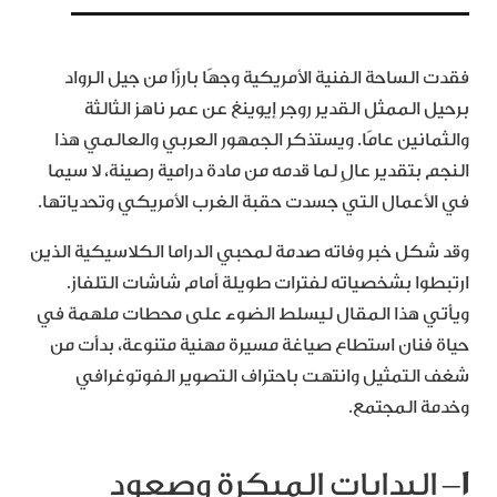
فقدت الساحة الفنية الأمريكية وجهًا بارزًا من جيل الرواد
برحيل الممثل القدير روجر إيوينغ عن عمر ناهز الثالثة
والثمانين عامًا. ويستذكر الجمهور العربي والعالمي هذا
النجم بتقدير عالٍ لما قدمه من مادة درامية رصينة، لا سيما
في الأعمال التي جسدت حقبة الغرب الأمريكي وتحدياتها.
وقد شكل خبر وفاته صدمة لمحبي الدراما الكلاسيكية الذين
ارتبطوا بشخصياته لفترات طويلة أمام شاشات التلفاز.
ويأتي هذا المقال ليسلط الضوء على محطات ملهمة في
حياة فنان استطاع صياغة مسيرة مهنية متنوعة، بدأت من
شغف التمثيل وانتهت باحتراف التصوير الفوتوغرافي
وخدمة المجتمع.
١
– البدايات المبكرة وصعود