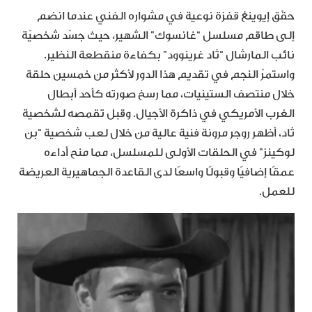
حقّق إيوينغ قفزة نوعية في مشواره الفني عندما انضم
إلى طاقم مسلسل “غانسوك” الشهير، حيث جسّد شخصيّة
نائب المارشال “ثاد غرينوود” بكفاءة منقطعة النظير.
واستمرّ النجم في تقديم هذا الدور لأكثر من خمسين حلقة
خلال منتصف الستينيات، مما رسخ صورته كأحد أبطال
الغرب الأمريكي في ذاكرة الأجيال. وقبل تقمصه لشخصية
ثاد، أظهر روجر مرونة فنية عالية من خلال لعب شخصية “بن
لوكينز” في الحلقات الأولى للمسلسل، مما منح أداءه
عمقًا إضافيًا وقبولًا واسعًا لدى القاعدة الجماهيرية العريضة
للعمل.