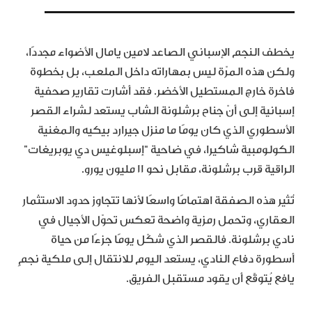
يخطف النجم الإسباني الصاعد لامين يامال الأضواء مجددًا،
ولكن هذه المرّة ليس بمهاراته داخل الملعب، بل بخطوة
فاخرة خارج المستطيل الأخضر. فقد أشارت تقارير صحفية
إسبانية إلى أنّ جناح برشلونة الشاب يستعد لشراء القصر
الأسطوري الذي كان يومًا ما منزل جيرارد بيكيه والمغنية
الكولومبية شاكيرا، في ضاحية “إسبلوغيس دي يوبريغات”
الراقية قرب برشلونة، مقابل نحو 11 مليون يورو.
تُثير هذه الصفقة اهتمامًا واسعًا لأنها تتجاوز حدود الاستثمار
العقاري، وتحمل رمزية واضحة تعكس تحوّل الأجيال في
نادي برشلونة. فالقصر الذي شكّل يومًا جزءًا من حياة
أسطورة دفاع النادي، يستعد اليوم للانتقال إلى ملكية نجمٍ
يافع يُتوقّع أن يقود مستقبل الفريق.