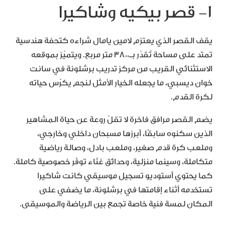
١- قصر بيكيه وشاكيرا
يقف القصر الذي يعتزم لامين يامال شراءه كتحفة هندسية
تمتد على مساحة تُقدّر بـ3800 متر مربع. ويتميّز بموقعه
الاستثنائي القريب من مركز تدريب برشلونة في سانت
خوان ديسبي، ما يجعله الخيار الأمثل لنجم يكرّس حياته
لكرة القدم.
يضم القصر مرافق فاخرة لا تقلّ روعة عن حياة المشاهير
الذين سكنوه سابقًا، أبرزها مسبحان داخلي وخارجي،
وملعب كرة قدم صغير، وملعب بادل، وصالة رياضية
متكاملة، وسينما منزلية، وحدائق غنّاء توفّر خصوصية كاملة.
كما يحتوي أستوديو تسجيل موسيقي كانت شاكيرا
تستخدمه أثناء إقامتها في برشلونة، ما يضفي على
المكان لمسة فنية خاصة تجمع بين الرياضة والموسيقى.