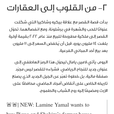
٢- من القلوب إلى العقارات
بدأت قصة القصر مع علاقة بيكيه وشاكيرا التي شكّلت
عنوانًا للحب والشهرة في برشلونة. ومع انفصالهما، تحوّل
القصر إلى ملكية مطروحة للبيع منذ عام 2022 بقيمة أولية
بلغت 14 مليون يورو، قبل أن يُخفض السعر إلى 11 مليون
بعد بيع أحد المباني الفرعية.
اليوم، يأتي لامين يامال ليحوّل هذا الرمز العاطفي إلى
عنوان جديد للنجاح الرياضي. فشراءه للقصر ليس مجرّد
صفقة مالية، بل خطوة تعبّر عن الجيل الجديد الذي يصنع
تاريخه الخاص على أنقاض أمجاد الماضي، محافظًا على
الإرث ومضيفًا إليه روح الشباب والطموح.
🚨🚨| NEW: Lamine Yamal wants to
buy Pique and Shakira’s former house