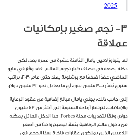
2025
٣- نجم صغير بإمكانيات
عملاقة
لم يتجاوز لامين يامال الثامنة عشرة من عمره بعد، لكن
دخله يضعه في مصاف كبار نجوم العالم. فقد وقّع في مايو
الماضي عقدًا ضخمًا مع برشلونة يمتد حتى عام 2030، براتب
سنوي يُقدّر بـ30 مليون يورو، أي ما يعادل نحو 32 مليون دولار.
إلى جانب ذلك، يجني يامال مبالغ إضافية من عقود الرعاية
والإعلانات، لترتفع أرباحه السنوية إلى أكثر من 43 مليون
دولار، وفقًا لتقديرات مجلة Forbes. هذا الدخل الهائل يمكّنه
من دخول عالم الرفاهية بثقة، ليصبح واحدًا من أصغر
اللاعبين الذين يملكون عقارات فاخرة بهذا الحجم في