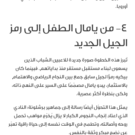
أوروبا.
٤- من يامال الطفل إلى رمز
الجيل الجديد
تُبرز هذه الخطوة صورة جديدة للاعبين الشباب الذين
يسعون لبناء مستقبل مستقر منذ بداياتهم. فبينما كان
بيكيه رمزًا لجيلٍ سابق جمع بين النجاح الرياضي والاهتمام
بالاستثمار، يبدو يامال مصمّمًا على السير على النهج ذاته،
ولكن بنظرة أكثر عصرية.
يمثل هذا التحوّل أيضًا رسالة إلى جماهير برشلونة: النادي
الذي اعتاد إنجاب النجوم الكبار لا يزال يُخرّج مواهب تحمل
روحه وأصالته، وتطمح في الوقت نفسه إلى حياة راقية تعبّر
عن نضجٍ مبكر وثقة بالنفس.