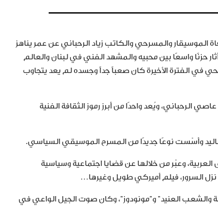
ة الموسيقار والمسرحي والكاتب زياد الرحباني عن عمر يناهز
ار حزنًا واسعًا بين محبيه والمشهد الفني في لبنان والعالم
 في الفترة الأخيرة كان صعباً جداً وجسده لم يعد يتجاوب
روز والموسيقار عاصي الرحباني، ويُعد واحدًا من أبرز رموز الثقافة الفنية
لتقاليد وأسّست نوعًا جديدًا من المسرح الموسيقي السياسي.
لعربية، وعبّر من خلالها عن قضايا اجتماعية وسياسية
 نزل السرور، فيلم أميركي طويل وغيرها…
والشعب العنيد” و”مونودوز”، وكان صوت الجيل الواعي في