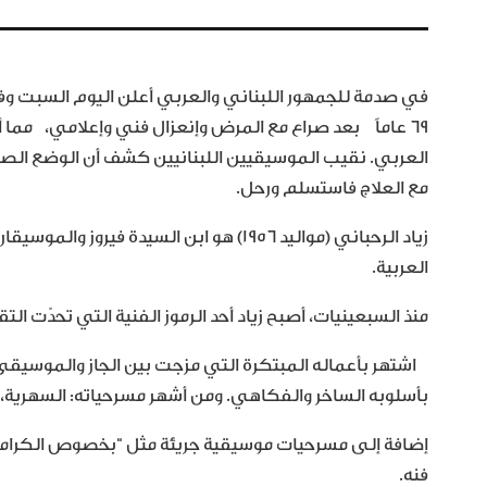
في صدمة للجمهور اللبناني والعربي أعلن اليوم السبت وفا
٦٩ عاماً بعد صراع مع المرض وإنعزال فني وإعلامي، مما أث
العربي. نقيب الموسيقيين اللبنانيين كشف أن الوضع الصحي
مع العلاج فاستسلم ورحل.
زياد الرحباني (مواليد 1956) هو ابن السيدة في
العربية.
منذ السبعينيات، أصبح زياد أحد الرموز الفنية التي تحدّت ا
اشتهر بأعماله المبتكرة التي مزجت بين الجاز والموسيقى ا
بأسلوبه الساخر والفكاهي. ومن أشهر مسرحياته: السهرية،
إضافة إلى مسرحيات موسيقية جريئة مثل “بخصوص الكرامة 
فنه.