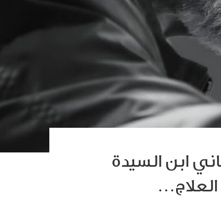
باني ابن السيدة
العلاج…