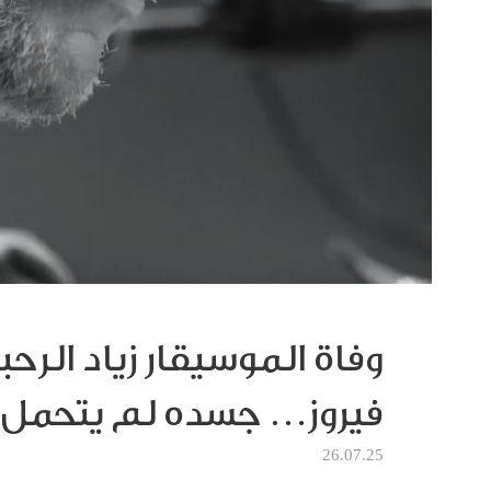
وفاة الموسيقار زياد الرح
فيروز… جسده لم يتحمل 
26.07.25