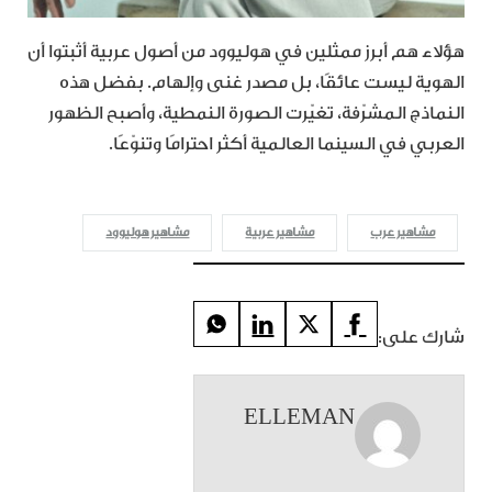
هؤلاء هم أبرز ممثلين في هوليوود من أصول عربية أثبتوا أن
الهوية ليست عائقًا، بل مصدر غنى وإلهام. بفضل هذه
النماذج المشرّفة، تغيّرت الصورة النمطية، وأصبح الظهور
العربي في السينما العالمية أكثر احترامًا وتنوّعًا.
مشاهير عرب
مشاهير عربية
مشاهير هوليوود
شارك على:
ELLEMAN