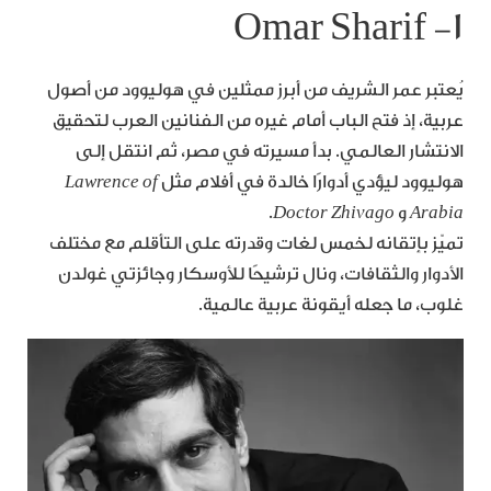
١- Omar Sharif
يُعتبر عمر الشريف من أبرز ممثلين في هوليوود من أصول
عربية، إذ فتح الباب أمام غيره من الفنانين العرب لتحقيق
الانتشار العالمي. بدأ مسيرته في مصر، ثم انتقل إلى
هوليوود ليؤدي أدوارًا خالدة في أفلام مثل
Lawrence of
Arabia
و
Doctor Zhivago
.
تميّز بإتقانه لخمس لغات وقدرته على التأقلم مع مختلف
الأدوار والثقافات، ونال ترشيحًا للأوسكار وجائزتي غولدن
غلوب، ما جعله أيقونة عربية عالمية.