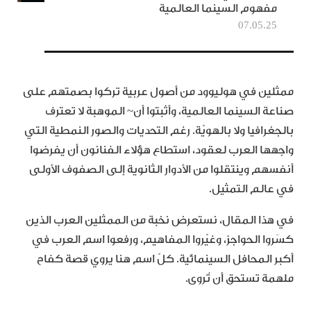
مفهوم السينما العالمية
07.05.25
ممثلين في هوليوود من أصول عربية تركوا بصمتهم على
صناعة السينما العالمية، وأثبتوا أن~ الموهبة لا تعترف
بالجغرافيا ولا بالهويّة. رغم التحديات والصور النمطية التي
واجهها العرب لعقود، استطاع هؤلاء الفنانون أن يفرضوا
أنفسهم وينتقلوا من الأدوار الثانوية إلى الصفوف الأولى
في عالم التمثيل.
في هذا المقال، نستعرض نخبة من الممثلين العرب الذين
كسَروا الحواجز، وغيّروا المفاهيم، ورفعوا اسم العرب في
أكبر المحافل السينمائية. كلّ اسم هنا يروي قصة كفاح
ملهمة تستحق أن تُروى.