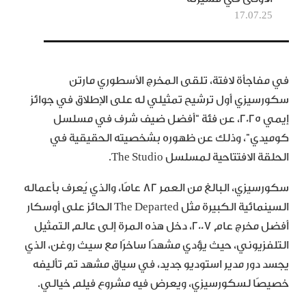
17.07.25
في مفاجأة لافتة، تلقى المخرج الأسطوري مارتن
سكورسيزي أول ترشيح تمثيلي له على الإطلاق في جوائز
إيمي 2025، عن فئة “أفضل ضيف شرف في مسلسل
كوميدي”، وذلك عن ظهوره بشخصيته الحقيقية في
الحلقة الافتتاحية لمسلسل The Studio.
سكورسيزي، البالغ من العمر 82 عامًا، والذي يُعرف بأعماله
السينمائية الكبيرة مثل The Departed الحائز على أوسكار
أفضل مخرج عام 2007، دخل هذه المرة إلى عالم التمثيل
التلفزيوني، حيث يؤدي مشهدًا ساخرًا مع سيث روغن، الذي
يجسد دور مدير استوديو جديد، في سياق مشهد تم تأليفه
خصيصًا لسكورسيزي، ويعرض فيه مشروع فيلم خيالي.