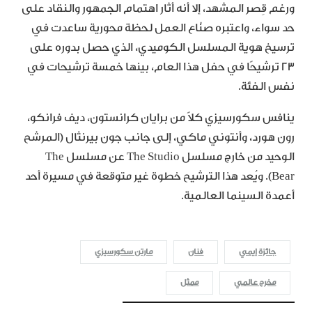
ورغم قِصر المشهد، إلا أنه أثار اهتمام الجمهور والنقاد على
حد سواء، واعتبره صنّاع العمل لحظة محورية ساعدت في
ترسيخ هوية المسلسل الكوميدي، الذي حصل بدوره على
23 ترشيحًا في حفل هذا العام، بينها خمسة ترشيحات في
نفس الفئة.
ينافس سكورسيزي كلاً من برايان كرانستون، ديف فرانكو،
رون هورد، وأنتوني ماكي، إلى جانب جون بيرنثال (المرشح
الوحيد من خارج مسلسل The Studio عن مسلسل The
Bear). ويُعد هذا الترشيح خطوة غير متوقعة في مسيرة أحد
أعمدة السينما العالمية.
جائزة إيمي
فنان
مارتن سكورسيزي
مخرج عالمي
ممثل