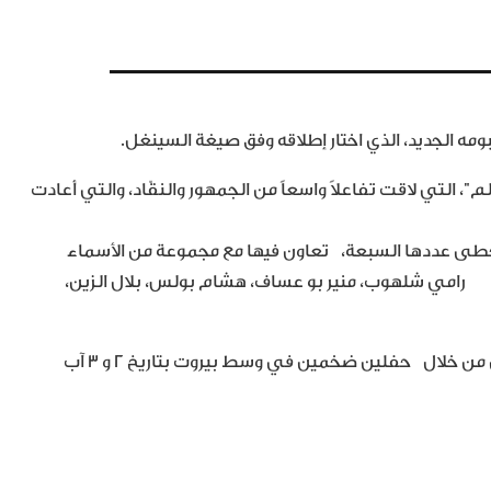
مه الجديد، الذي اختار إطلاقه وفق صيغة السينغل.
م”، التي لاقت تفاعلاً واسعاً من الجمهور والنقّاد، والتي أعادت
تخطى عددها السبعة، تعاون فيها مع مجموعة من الأسماء
م: رامي شلهوب، منير بو عساف، هشام بولس، بلال الزين،
هذا ويلتقي النجم وائل كفوري بالجمهور اللبناني والعربي من خلال حفلين ضخمين في وسط بيروت بتاريخ 2 و ٣ آب