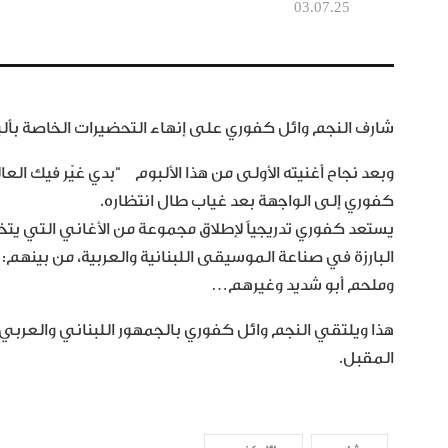
03.07.25
شارف النجم وائل كفوري على إنهاء التحضيرات الخاصة بألبو
وبعد نجاح أغنيته الأولى من هذا الألبوم “بدي غيّر فيك العال
كفوري إلى الواجهة بعد غياب طال انتظاره.
يستعد كفوري تدريجياً لإطلاق مجموعة من الأغاني التي ي
البارزة في صناعة الموسيقى اللبنانية والعربية، من بينه
وملحم أبو شديد وغيرهم…
المقبل.