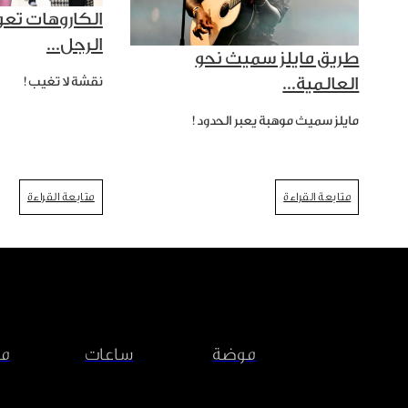
الكاروهات تعو
الرجل...
طريق مايلز سميث نحو
العالمية...
نقشة لا تغيب!
مايلز سميث موهبة يعبر الحدود!
متابعة القراءة
متابعة القراءة
موضة
ساعات
مش