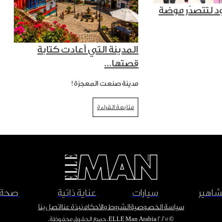
د لتتصدّر موضة
المدينة التي أعادت كتابة
قصتها...
مدينة صنعت المعجزة!
متابعة القراءة
اهير
سيارات
عناية ذاتية
صحة
سياسة الخصوصية
الشروط والأحكام
نبذة عنا
اتصل بنا
© ٢٠٢٥ ELLE Man Arabia. جميع الحقوق محفوظة.