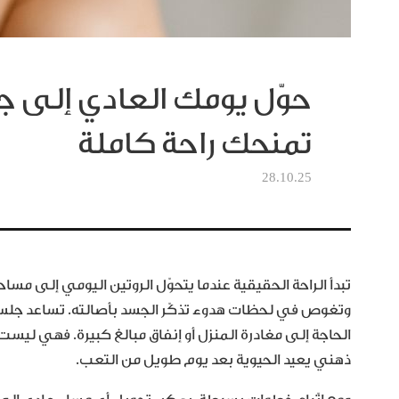
حوّل يومك العادي إلى ج
تمنحك راحة كاملة
28.10.25
تبدأ الراحة الحقيقية عندما يتحوّل الروتين اليومي إلى م
وتغوص في لحظات هدوء تذكّر الجسد بأصالته. تساعد جلسة
الحاجة إلى مغادرة المنزل أو إنفاق مبالغ كبيرة. فهي ليس
ذهني يعيد الحيوية بعد يوم طويل من التعب.