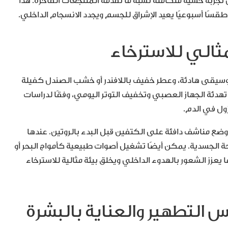
جربة حسية متكاملة تشبه ما تقدّمه المنتجعات الفاخرة. هذا
قسًا أسبوعيًا يعيد الإشراق للجسم ويجدد الانسجام الداخلي.
، موسيقى هادئة، وعطر خفيف باللافندر أو خشب الصندل كفيلة
دئة الجهاز العصبي وتخفيف التوتر اليومي، وفقًا لدراسات
ول في الدم.
وضع مناشف دافئة على الكتفين قبل البدء بالروتين. عندها
راحة الجسدية. يمكن أيضًا تشغيل أصوات طبيعية كأمواج البحر أو
زز الشعور بالهدوء الداخلي ويخلق بيئة مثالية للاسترخاء