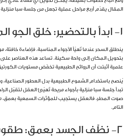
ومع اتّباع خطوات بسيطة، يمكن تحويل أي مساء عادي إلى ت
المقال يقدّم أربع مراحل عملية تجعل من جلسة سبا منزلية ط
١- ابدأ بالتحضير: خلق الجو المثالي للاسترخاء
ينطلق السحر عندما تُهيّأ الأجواء المناسبة. فإضاءة خافتة
بتحويل المكان إلى واحة سكينة. تساعد هذه العناصر على ته
علمية أثبتت أن الروائح الطبيعية تخفّض مستويات الكورتيز
يُنصح باستخدام الشموع الطبيعية بدل العطور الصناعية، و
تبدأ جلسة سبا منزلية بأجواء مريحة تُهيّئ العقل لتقبّل ال
صوت المطر، فالعقل يستجيب للمؤثرات السمعية بعمق، ما يع
التام.
٢- نظّف الجسد بعمق: طقوس التطهير والعناية بالبشرة