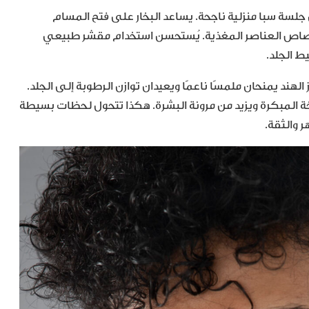
 جلسة سبا منزلية ناجحة. يساعد البخار على فتح المسام
لامتصاص العناصر المغذية. يُستحسن استخدام مقشر طبيعي
يط الجلد.
الهند يمنحان ملمسًا ناعمًا ويعيدان توازن الرطوبة إلى الجلد.
 المبكرة ويزيد من مرونة البشرة. هكذا تتحول لحظات بسيطة
والثقة.