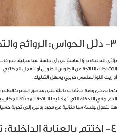
٣- دلّل الحواس: الروائح والتدليك كمفتاح للتجدد
يؤدّي التدليك دورًا أساسيًا في أي جلسة سبا منزلية. فحر
التشنجات الناتجة عن الجلوس الطويل أو العمل المكتبي. ي
أو زيت اللوز لملمس حريري يسهّل التدليك.
كما يمكن وضع كمّادات دافئة على مناطق التوتر كالظهر 
الدم. وفي اللحظة التي تملأ فيها الرائحة المهدّئة المكان، 
هنا تتحوّل جلسة سبا منزلية من مجرد روتين إلى تجربة حسي
٤- اختتم بالعناية الداخلية: توازن الجسد والعقل