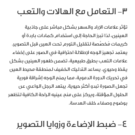
٣- التعامل مع الهالات والتعب
تؤثر علامات الإراد والسهر بشكل مباشر على جاذبية
العينين، لذا تبرز الحاجة إلى استخدام كمادات باردة أو
كريمات مُخصَّصة لتقليل التورم تحت العين قبل التصوير.
يعتمد تجهيز الوجه لإطلالة احترافية في الصور على إخفاء
علامات التعب بطرق طبيعية، تضمن ظهور العينين بشكل
يقظ وحيوي. يساعد التدليك الخفيف لمنطقة محيط العين
في تحريك الدورة الدموية، مما يمنح الوجه إشراقة فورية
تجعل الصورة تبدو أكثر حيوية. يبتعد الرجل الواعي عن
الحلول المؤقتة، ويركز على منح عينيه الراحة الكافية لتظهر
بوضوح وصفاء خلف العدسة.
٤- ضبط الإضاءة وزوايا التصوير