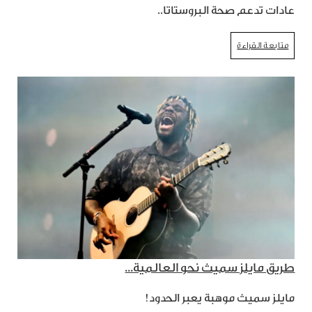
عادات تدعم صحة البروستاتا..
متابعة القراءة
طريق مايلز سميث نحو العالمية...
مايلز سميث موهبة يعبر الحدود!