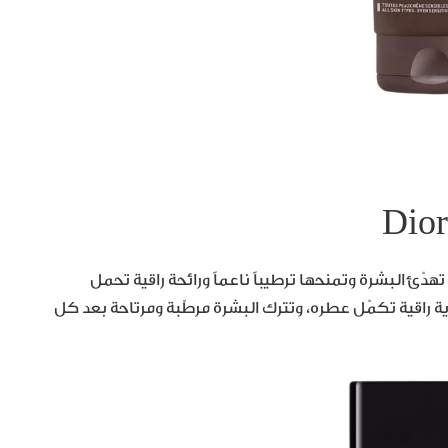
Dio
حة، بتركيبة تهدّئ البشرة وتمنحها ترطيباً ناعماً ورائحة راقية تحمل
 عناية راقية تكمّل عطره، وتترك البشرة مرطّبة ومرتاحة بعد كل