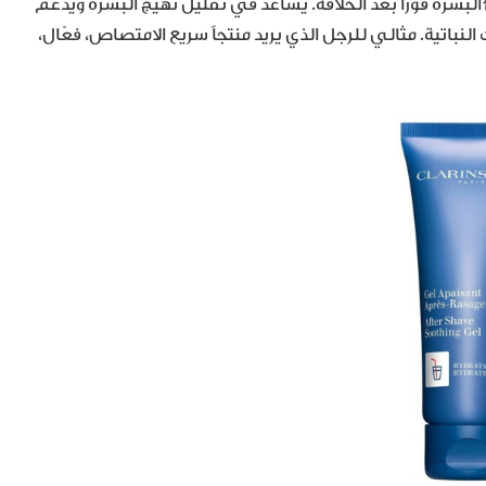
نعش يهدّئ البشرة فوراً بعد الحلاقة. يساعد في تقليل تهيّج البشرة ويدعم
اتية. مثالي للرجل الذي يريد منتجاً سريع الامتصاص، فعّال،