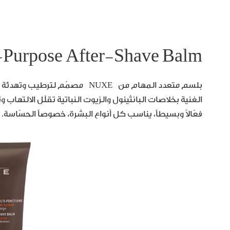
Purpose After-Shave Balm
بلسم متعدد المهام من NUXE مصمّم 
الغنية بخلاصات البانثينول والزيوت النباتية تقلّل الالتهاب و
فعّالاً وبسيطاً، يناسب كل أنواع البشرة، خصوصاً الحسّاسة.