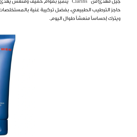
جيل مهدّئ من Clarins يتميز بقوام خفيف وم
حاجز الترطيب الطبيعي، بفضل تركيبة غنية بالمستخلصات النب
ويترك إحساساً منعشاً طوال اليوم.