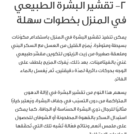
٢- تقشير البشرة الطبيعي
في المنزل بخطوات سهلة
يمكن تنفيذ تقشير البشرة في المنزل باستخدام مكوّنات
بسيطة ومتوفّرة. يُمزج القليل من العسل مع السكر البني
وملعقة صغيرة من زيت الزيتون لتكوين مقشّر طبيعي
غنيّ بالفيتامينات. بعد ذلك، يُفرك المزيج بلطف على
الوجه بحركات دائرية لمدّة دقيقتين، ثم يُغسل بالماء
الفاتر.
يسهم هذا النوع من تقشير البشرة في إزالة الدهون
المتراكمة من دون التسبّب في جفاف البشرة، ويُعتبر خيارًا
مثاليًا للرجال ذوي البشرة الحسّاسة أو الجافة. كما يمكن
استبدال السكر بالقهوة المطحونة أو الشوفان للحصول
على ملمس أنعم ونتائج فعّالة تُشبه تلك التي تُحقّقها