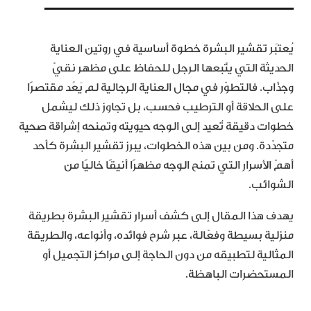
يُعتبَر تقشير البشرة خطوة أساسية في روتين العناية
الحديثة التي يتّبعها الرجل للحفاظ على مظهر نقيّ
وجذّاب. فالتطوّر في مجال العناية الرجالية لم يَعُد مقتصرًا
على الحلاقة أو الترطيب فحسب، بل تجاوز ذلك ليشمل
خطوات دقيقة تُعيد إلى الوجه حيويته وتمنحه إشراقة صحية
متجدّدة. ومن بين هذه الخطوات، يبرز تقشير البشرة كأحد
أهمّ الأسرار التي تمنح الوجه مظهرًا أنيقًا خاليًا من
الشوائب.
يهدف هذا المقال إلى كشف أسرار تقشير البشرة بطريقة
منزلية بسيطة وفعّالة، عبر شرح فوائده، وأنواعه، والطريقة
المثالية لتطبيقه من دون الحاجة إلى مراكز التجميل أو
المستحضرات الباهظة.