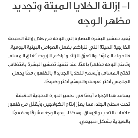
١- إزالة الخلايا الميتة وتجديد
مظهر الوجه
يُعيد تقشير البشرة النضارة إلى الوجه من خلال إزالة الطبقة
الخارجية الميتة التي تتراكم بفعل العوامل البيئية اليومية.
فالهواء الملوّث والتعرّق الزائد وتراكم الزيوت تُغلق المسام
وتمنح الوجه مظهرًا باهتًا. عند تنفيذ تقشير البشرة بانتظام،
تُفتح المسام، ويُسمح للخلايا الجديدة بالظهور، ممّا يجعل
الملمس أكثر نعومة والتوهّج أكثر وضوحًا.
يساعد هذا الإجراء أيضًا في تحفيز الدورة الدموية الدقيقة
تحت سطح الجلد، مما يعزّز إنتاج الكولاجين ويُقلّل من ظهور
علامات التعب والإرهاق. وهكذا، يبدو الوجه مشرقًا ومفعمًا
بالحيوية بشكل طبيعي.