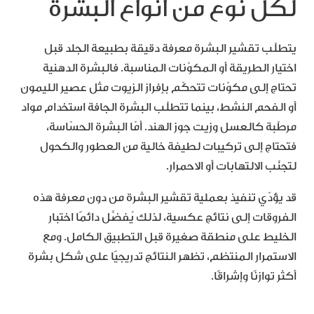
لكلّ نوع من أنواع البشرة
يتطلّب تقشير البشرة معرفة دقيقة بطبيعة الجلد قبل
اختيار الطريقة أو المكوّنات المناسبة. فالبشرة الدهنية
تحتاج إلى مكوّنات تتحكّم بإفراز الزيوت مثل عصير الليمون
أو الفحم النشط، بينما تتطلّب البشرة الجافة استخدام مواد
مرطّبة كالعسل وزيت جوز الهند. أمّا البشرة الحسّاسة،
فتحتاج إلى تركيبات لطيفة خالية من العطور والكحول
لتجنّب الالتهابات أو الاحمرار.
قد يؤدّي تنفيذ بعملية تقشير البشرة من دون معرفة هذه
الفروقات إلى نتائج عكسية، لذلك يُفضَّل دائمًا اختبار
الخليط على منطقة صغيرة قبل التطبيق الكامل. ومع
الاستمرار المنتظم، تظهر النتائج تدريجيًا على شكل بشرة
أكثر توازنًا وإشراقًا.