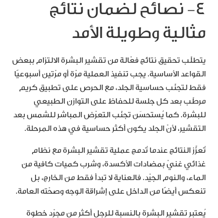
٤- نصائح لضمان نتائج
مثالية وطويلة الأمد
يتطلّب تحقيق نتائج فعّالة من تقشير البشرة الالتزام ببعض
القواعد الأساسية. يجب تنفيذ العملية مرّة أو مرّتين أسبوعيًا
فقط لتجنّب حساسية الجلد، مع الحرص على تطبيق كريم
مرطّب بعد كل جلسة للحفاظ على التوازن الطبيعي
للبشرة. كما يُستحسَن تجنّب التعرّض المباشر للشمس بعد
التقشير، لأنّ الجلد يكون أكثر حساسية في هذه المرحلة.
تُعزَّز النتائج عندما تُدمج عملية تقشير البشرة مع نظام
غذائي غنيّ بمضادات الأكسدة، وشرب كميات كافية من
الماء، والنوم الجيّد. فالعناية لا تبدأ فقط من الخارج، بل
تنعكس أيضًا من الداخل على إشراقة الوجه وصحّته العامة.
يُعتبر تقشير البشرة بالنسبة للرجل أكثر من مجرّد خطوة