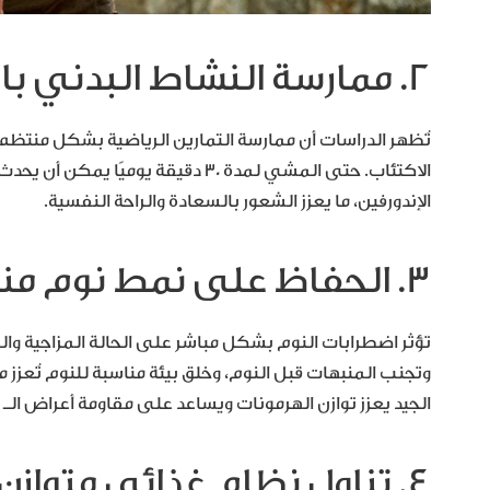
2. ممارسة النشاط البدني بانتظام
تُظهر الدراسات أن ممارسة التمارين الرياضية بشكل منت
الاكتئاب. حتى المشي لمدة 30 دقيقة يوم
الإندورفين، ما يعزز الشعور بالسعادة والراحة النفسية.
3. الحفاظ على نمط نوم منتظم
تؤثر اضطرابات النوم بشكل مباشر على الحالة المزاجية والصح
وتجنب المنبهات قبل النوم، وخلق بيئة مناسبة للنوم تُعزز م
الجيد يعزز توازن الهرمونات ويساعد على مقاومة أعراض الـ SAD.
4. تناول نظام غذائي متوازن