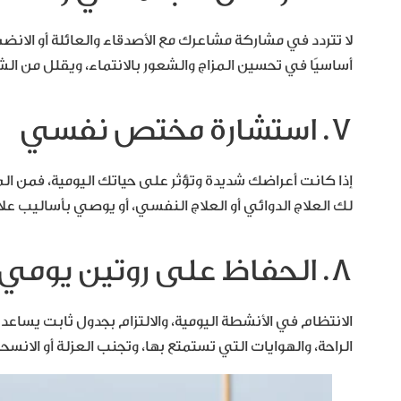
لا تتردد في مشاركة مشاعرك مع الأصدقاء والعائلة أو الان
أساسيًا في تحسين المزاج والشعور بالانتماء، ويقلل من الشعور ب
7. استشارة مختص نفسي
إذا كانت أعراضك شديدة وتؤثر على حياتك اليومية، فمن
لك العلاج الدوائي أو العلاج النفسي، أو يوصي بأساليب عل
8. الحفاظ على روتين يومي ثابت
الانتظام في الأنشطة اليومية، والالتزام بجدول ثابت يساعد
الراحة، والهوايات التي تستمتع بها، وتجنب العزلة أو الانسح