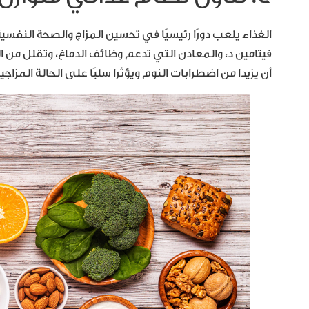
فيتامين د، والمعادن التي تدعم وظائف الدماغ، وتقلل من 
أن يزيدا من اضطرابات النوم ويؤثرا سلبًا على الحالة المزاجية