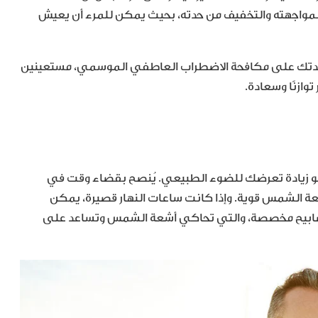
لة لمواجهته والتخفيف من حدته، بحيث يمكن للمرء أن يعيش
ية وموثوقة لمساعدتك على مكافحة الاضطراب العاطفي الموسمي، مستعينين
وازنًا وسعادة.
أهم العوامل التي تساعد على تقليل أعراض الـ SAD هو زيادة تعرضك للضوء الطبيعي. يُنصح بقضاء وقت في
شعة الشمس قوية. وإذا كانت ساعات النهار قصيرة، يمكن
الضوء (Light Therapy) باستخدام مصابيح مخصصة، والتي تحاكي أشعة الشمس وتساعد على