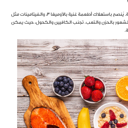
الغذاء يلعب دورًا رئيسيًا في تحسين المزاج والصحة النفسية. يُنصح باستهلاك أطعمة غنية بالأوميغا 3، والفيتامينات مثل
الشعور بالحزن والتعب. تجنب الكافيين والكحول، حيث يمكن
.