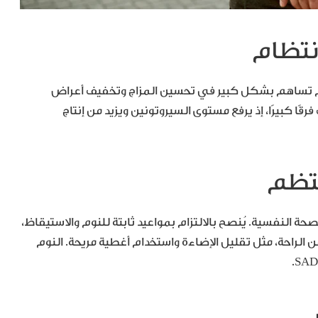
ظم تساهم بشكل كبير في تحسين المزاج وتخفيف أعراض
يًا يمكن أن يحدث فرقًا كبيرًا، إذ يرفع مستوى السيروتونين ويزيد من إنتاج
ة النفسية. يُنصح بالالتزام بمواعيد ثابتة للنوم والاستيقاظ،
ن الراحة، مثل تقليل الإضاءة واستخدام أغطية مريحة. النوم