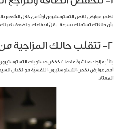
١- تنخفض الطاقة وتتراجع الحماسة
تظهر عوارض نقص التستوستيرون أولًا من خلال الشعور بالتع
بأن طاقتك تستهلك بسرعة. يقلّ اندفاعك، وتضعف قدرتك على
٢- تتقلّب حالك المزاجية من دون سبب
يتأثّر مزاجك مباشرةً عندما تنخفض مستويات التستوستيرون.
أهم عوارض نقص التستوستيرون النفسيّة هو فقدان السيطرة 
المعتاد.