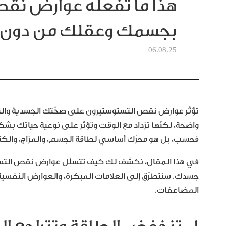
هذا ما تفعله عوارض نق
بجسمك وعقلك من دون أ
06.08.25
تؤثّر عوارض نقص التستوستيرون على صحّتك الجسدية والنفس
واضحة، لكنّها تزداد مع الوقت وتؤثّر على نوعية حياتك بش
فحسب، بل هو محرّك أساسي لطاقة الجسم، والمزاج، والكتلة
في هذا المقال، نكشف لك كيف تتسلّل عوارض نقص التست
جسدك. سنتطرّق إلى العلامات المبكرة، والعوارض النفسية، 
المضاعفات.