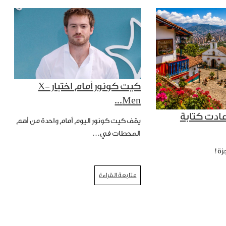
كيت كونور أمام اختبار X-
Men...
عادت كتابة
يقف كيت كونور اليوم أمام واحدة من أهم
المحطات في…
زة!
متابعة القراءة