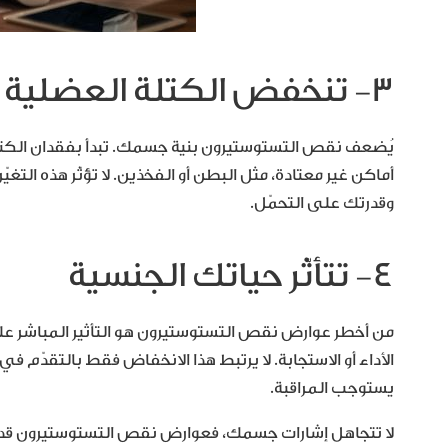
٣- تنخفض الكتلة العضلية وتزداد الدهون
يُضعف نقص التستوستيرون بنية جسمك. تبدأ بفقدان الكتل
أماكن غير معتادة، مثل البطن أو الفخذين. لا تؤثّر هذه الت
وقدرتك على التحمّل.
٤- تتأثّر حياتك الجنسية
من أخطر عوارض نقص التستوستيرون هو التأثير المباشر على
الأداء أو الاستجابة. لا يرتبط هذا الانخفاض فقط بالتقدّم
يستوجب المراقبة.
لا تتجاهل إشارات جسمك، فعوارض نقص التستوستيرون قد تبدو