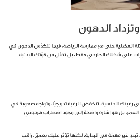
ة العضلية حتى مع ممارسة الرياضة، فيما تتكدّس الدهون في
غيّرات على شكلك الخارجي فقط، بل تقلّل من قوّتك البدنية
 رغبتك الجنسية. تنخفض الرغبة تدريجيًا، وتواجه صعوبة في
 في العمر، بل هو إشارة واضحة إلى وجود اضطراب هرموني
 غير مهمّة في البداية، لكنّها تؤثّر عليك بعمق. راقب