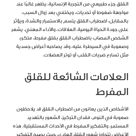
القلق جزء طبيعي من التجربة الإنسانية، يظهر غالبًا عند
مواجهة ضغوط أو تحديات، ويختفي بعد زوال السبب.
بالمقابل، اضطراب القلق يتسم بالاستمرار والشدة، ويؤثر
على جودة الحياة اليومية، العلاقات، والأداء المهني. يشعر
الشخص المصاب باضطراب القلق بقلق مفرط، متكرر،
وصعوبة في السيطرة عليه، وقد يصاحبه أعراض جسدية
مثل تسارع ضربات القلب أو توتر العضلات.
العلامات الشائعة للقلق
المفرط
الأشخاص الذين يعانون من اضطراب القلق قد يلاحظون
صعوبة في النوم، فقدان التركيز، الشعور بالتهديد
المستمر، والتفكير المفرط في الأحداث المستقبلية. هذه
الأعراض تتجاوز شعور القلق العادي، حيث يصبح التفكير