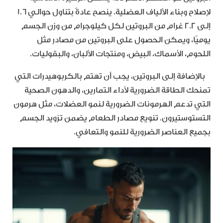
لإصلاح وبناء الألياف العضلية. ينصح عادةً بتناول حوالي 1.6
إلى 2.2 غرام من البروتين لكل كيلوجرام من وزن الجسم
يوميًا، ويمكن الحصول على البروتين من مصادر مثل
اللحوم، الأسماك، البيض، ومنتجات الألبان، والبقوليات.
بالإضافة إلى البروتين، يجب أن تهتم بالكربوهيدرات التي
تمنحك الطاقة الضرورية لأداء التمارين، والدهون الصحية
التي تدعم الهرمونات الضرورية لنمو العضلات، مثل هرمون
التستوستيرون. تنويع مصادر الطعام يضمن تزويد الجسم
بجميع العناصر الضرورية للنمو والتعافي.