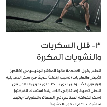
3- قلل السكريات
والنشويات المكررة
العلم يقول: الأطعمة عالية المؤشر الجلايسيمي (كالخبز
الأبيض والحلويات) تسبب ارتفاعًا سريعًا في سكر الدم، يليه
إفراز قوي للأنسولين الذي يشجع على تخزين الدهون في
البطن تحديدًا. إضافةً إلى ذلك، زيادة استهلاك الفركتوز
(سكر الفواكه الصناعي في العصائر والحلويات) يرتبط
مباشرة بتراكم الدهون الحشوية.