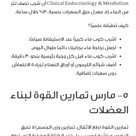
Clinical Endocrinology & Metabolism أن شرب نصف لتر
من الماء زاد معدل حرق السعرات بنسبة 30% خلال ساعة.
كيف تطبّقه علميًا؟
اشرب كوب ماء كبيرًا عند الاستيقاظ صباحًا.
اجعل زجاجة ماء بجانبك دائمًا طوال اليوم.
اشرب كوب ماء قبل كل وجبة رئيسية بنحو 30 دقيقة.
أضف شرائح الليمون أو أوراق النعناع لزيادة الانتعاش
دون سعرات إضافية.
5- مارس تمارين القوة لبناء
العضلات
تمارين القوة (رفع الأثقال، تمارين وزن الجسم) لا تحرق
الدهون مباشرة فحسب، بل تزيد الكتلة العضلية التي ترفع