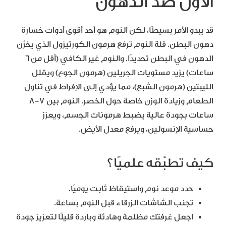
الأول ضد الدهون
قد يبدو الأمر بسيطًا، لكن النوم هو أحد أقوى أدوات خسارة
دهون البطن. قلة النوم ترفع هرمون الكورتيزول الذي يخزّن
الدهون في البطن تحديدًا. والنوم غير الكافي (أقل من 6
ساعات) يزيد مستويات الجريلين (هرمون الجوع) ويقلل
الليبتين (هرمون الشبع)، مما يؤدي إلى الإفراط في تناول
الطعام وزيادة الوزن خاصة حول الخصر. النوم بين 7-8
ساعات بجودة عالية يضبط هرمونات الجسم، ويعزز
حساسية الإنسولين، ويرفع معدل الأيض.
كيف تطبّقه علميًا؟
حدد موعد نوم واستيقاظ ثابت يوميًا.
تجنب الشاشات الزرقاء قبل النوم بساعة.
اجعل غرفتك مظلمة وهادئة وباردة قليلًا لتعزيز جودة