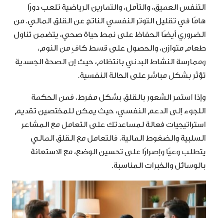
التنفس العميق، والتأمل، والتمارين الرياضية تلعب دورًا
هامًا في تقليل التوتر النفسي الناتج عن القلق المالي. من
الضروري أيضًا الحفاظ على نمط حياة صحي، يتضمن تناول
طعام متوازن، والحصول على قسط كافٍ من النوم،
وممارسة النشاط البدني بانتظام، حيث إن الصحة الجسدية
تؤثر بشكل مباشر على الحالة النفسية.
وإذا استمر الشعور بالقلق بشكل مفرط، فمن الحكمة
اللجوء إلى الدعم النفسي، حيث يمكن للمختصين تقديم
استراتيجيات فعالة لمساعدتك على التعامل مع المشاعر
السلبية والضغوط المالية. فالتعامل مع القلق المالي
يتطلب وعيًا وإصرارًا على تحسين الوضع، مع الاستعانة
بالوسائل والخبرات المناسبة.