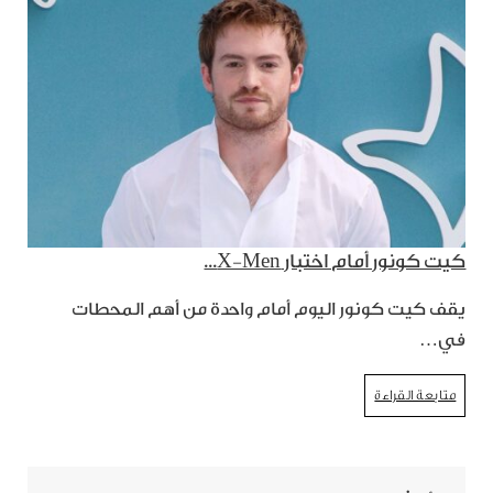
كيت كونور أمام اختبار X-Men...
يقف كيت كونور اليوم أمام واحدة من أهم المحطات
في…
متابعة القراءة