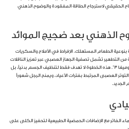
اح الحقيقي لاسترجاع الطاقة المفقودة والوضوح الذهني
ح الذهني بعد ضجيج الموائد
رة بنوعية الطعام المستهلك. الإفراط في الأملاح والسكريات
مة من التطهير تشمل تصفية الجهاز العصبي عبر تعزيز الناقلات
العصبية بمضادات الأكسدة القوية والدهون الصحية مثل “أوميغا 3”. هذه الخطوة لا تهدف فقط لتنظيف الجسم بدنياً، بل
توتر العصبى المرتبط بفترات الأعياد، ويمنح الرجل شعوراً
 الجديد.
يادي
اء الفاتر مع الإضافات الحمضية الطبيعية لتحفيز الكلى على
.