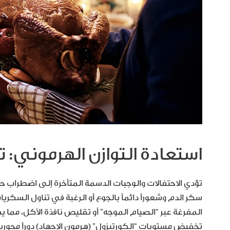
استعادة التوازن الهرموني: 
تؤدي الاحتفالات والوجبات الدسمة المتأخرة إلى اضطراب 
سكر الدم وشعوراً دائماً بالجوع أو الرغبة في تناول السكر
المفرغة عبر “الصيام الموجه” أو تقليص نافذة الأكل، مما 
تخفيض مستويات “الكورتيزول” (هرمون الإجهاد) دوراً محوريا