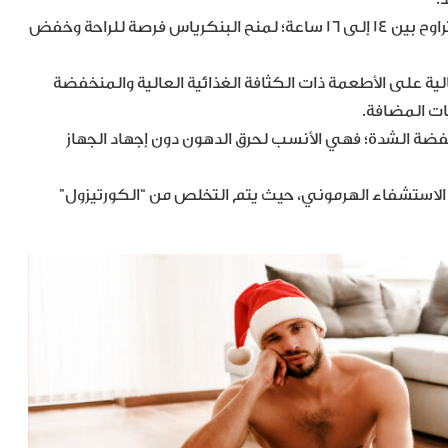
إعادة جدولة الوجبات: اعتمد الصيام المتقطع لمدة تتراوح بين 14 إلى 16 ساعة؛ لمنح البنكرياس فرصة للراحة وخفض
تغذية النوعية: ركز في الـ 48 ساعة التالية على الأطعمة ذات الكثافة الغذائية العالية والمنخفضة
ات المضافة.
خفضة الشدة؛ فهي الأنسب لحرق الدهون دون إجهاد الجهاز
 الاستشفاء الهرموني، حيث يتم التخلص من “الكورتيزول”