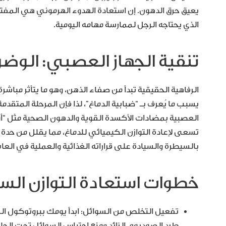
يعيق حرق الدهون. إن استعادة الهدوء الهرموني هي المفت
الذي يحتاجه الرجل لممارسة مهامه اليومية.
تنقية الجهاز العصبي: الوضو
الرفاهية الحقيقية تبدأ من صفاء الذهن، وهو ما يتأثر مباش
يسبب ما يُعرف بـ “ضبابية الدماغ”، لذا فإن المرحلة المتقد
تسعى لإعادة التوازن الكيميائي للدماغ، مما يقلل من حدة ال
بالسيطرة والسيادة على قراراته الغذائية والعملية في العام
خطوات استعادة التوازن الس
تفعيل التخلص من السوائل: ابدأ يومك ببروتوكول الم
طرد الصوديوم الزائد ومنع احتباس السوائل تحت الجلد