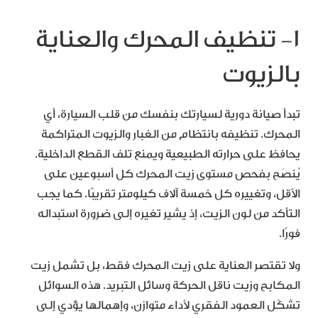
١- تنظيف المحرك والعناية
بالزيوت
تبدأ صيانة دورية لسيارتك بنفسك من قلب السيارة، أي
المحرك. تنظيفه بانتظام من الغبار والزيوت المتراكمة
يحافظ على حرارته الطبيعية ويمنع تلف القطع الداخلية.
يُنصَح بفحص مستوى زيت المحرك كل أسبوعين على
الأقل، وتغييره كل خمسة آلاف كيلومتر تقريبًا. كما يجب
التأكد من لون الزيت، إذ يشير تغيره إلى ضرورة استبداله
فورًا.
ولا تقتصر العناية على زيت المحرك فقط، بل تشمل زيت
المكابح وزيت ناقل الحركة وسائل التبريد. هذه السوائل
تشكّل العمود الفقري لأداء متوازن، وإهمالها يؤدي إلى