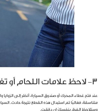
٣- لاحظ علامات اللحام أو تغيير القطع
عند فتح غطاء المحرك أو صندوق السيارة، أنظر إلى الزوايا والز
متناسقة، فغالبًا تم استبدال هذه القطع نتيجة حادث. السيا
وستلاحظ الفرق بنفسكَ إن دققت.