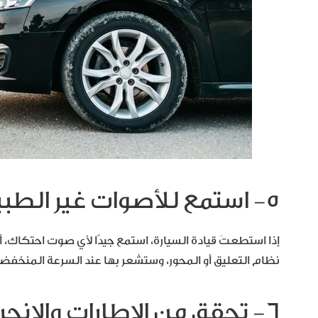
٥- استمع للأصوات غير الطبيعية عند القيادة
إذا استطعتَ قيادة السيارة، استمع جيدًا لأي صوت احتكاك، أو
نظام التعليق أو المحور، وستشعر بها عند السرعة المنخفضة أ
٦- تحقق من الإطارات والانحراف