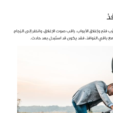
رّب فتح وإغلاق الأبواب. راقب صوت الإغلاق، وانظر إلى الزجاج
 مع باقي النوافذ، فقد يكون قد استُبدل بعد حادث.