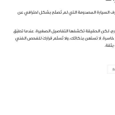
رف السيارة المصدومة التي لم تُصلّح بشكل احترافي عن
خارج، لكن الحقيقة تكشفها التفاصيل الصغيرة. عندما تطبّق
ة. لا تستهن بذكائك، ولا تُسلّم قراركَ للفحص الفني
بثقة.
ة