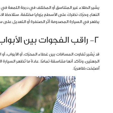
يشير الطلاء غير المتناسق أو المختلف في درجة اللمعة في 
النهار، وحرّك نظركَ على الأسطح بزوايا مختلفة. ستلاحظ الا
يظهر في السيارة المصدومة أثر الصنفرة أو التعديل على سط
٢- راقب الفجوات بين الأبواب والأجزاء
قد يُشير تَفاوت المسافات بين غطاء المحرّك، أو الأبواب،
الجهتين، وتأكد أنها متناسقة تمامًا. عادةً ما تُظهر السيا
أُصلِحَت ظاهريًا.