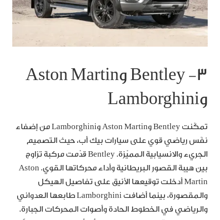
٣- Bentley وAston Martin
وLamborghini
تمكّنت Bentley وAston Martin وLamborghini من إضفاء
نفَس رياضي قوي على سيارات بيك أب، حيث التصميم
الجريء والانسيابية المميّزة. Bentley قدّمت مركبة تزاوج
بين هيبة القصور البريطانية وأداء محركاتها القوي. Aston
Martin أدخلت توقيعها الأنيق على تفاصيل الهيكل
والمقصورة، بينما أضافت Lamborghini طابعها العدواني
والرياضي في الخطوط الحادة وأصوات المحركات الجبارة.