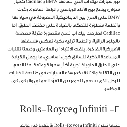
تبرز سيارات بيك أب التي تقدّمها BMW وCadillac كخيار
متوازن يجمع بين الأداء الرياضي والراحة الفاخرة. ركّزت
BMW على المزج بين الديناميكية المعروفة في سياراتها
وأنظمة متطوّرة للتحكّم بالقيادة على مختلف الطرق. أما
Cadillac فطرحت بيك أب تمنح مقصورة مترفة مطعّمة
بالجلود الراقية، وأنظمة ترفيه ذكية تعكس فلسفتها
الأميركية الفاخرة. يلفت الانتباه أنّ العلامتين وضعتا تقنيات
المساعدة الذكية للسائق كجزء أساسي، ما يجعل القيادة
على الطرق الطويلة تجربة أكثر سهولة ومتعة. هذا الدمج
بين التقنية والأناقة يضع هذه السيارات في طليعة الخيارات
للرجل الذي يسعى للجمع بين التفرّد العملي والرقي في
المظهر.
٢- Infiniti وRolls-Royce
عندما تطرح Infiniti وRolls-Royce رؤيتهما في عالم