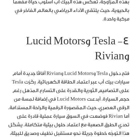
بهذه المزاوجة، تعكس هذه البيك أب أسلوب حياة مفعمًا
بالحيوية، حيث يلتقي الأداء الرياضي بالعالم الفاخر في
مركبة واحدة.
٤- Tesla وLucid Motors
وRivian
فتح دخول Tesla وLucid Motors وRivian آفاقًا جديدة أمام
سيارات بيك أب عبر اعتماد الطاقة الكهربائية. ركّزت Tesla
على التصاميم الثورية والقدرة على التسارع المذهل رغم
حجم السيارة. أبدعت Lucid Motors في إضافة لمسة من
الرقي العصري، حيث المقصورة الرقمية والراحة المستدامة.
أما Rivian فوضعت في السوق سيارة عملية قادرة على
تحدي الطرق الصعبة مع اعتماد حلول بيئية متكاملة. يشكّل
هذا التوجّه خطوة جريئة نحو مستقبل نظيف وصديق للبيئة،