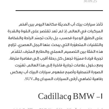
30.09.25
تأخذ سيارات بيك أب الحديثة مكانها اليوم بين أفخم
المركبات في العالم، إذ لم تعد تقتصر على القوة والقدرة
على الطرق الوعرة فحسب، بل باتت تجسّد الراحة والفخامة
والتقنيات المتطوّرة التي يبحث عنها الرجل العصري. تزاوج
هذه الفئة بين التصميم العملي والطابع المترف، لتقدّم
تجربة قيادة مميّزة تجعل كل رحلة أقرب إلى مغامرة مترفة.
ومع دخول علامات تجارية فاخرة إلى هذا العالم، تغيّرت
الصورة النمطية وأصبح مفهوم سيارات البيك أب يعكس
رفاهية تضاهي أرقى السيارات السيدان والـSUV.
١- BMW وCadillac