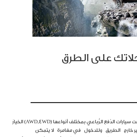
رحلاتك على الطرق
مع تغير سلوك المستهلك وتطوُّر احتياجاته عبر الزّمن، أصبحت سيارات الدّفع الرُّباعي بمختلف أنواعها (AWD,4WD) الخيارَ
لسّير خارج الطريق وللدخول في مغامرة لا يتمكن