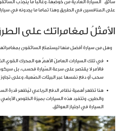
سائق السيارة العادية من خوضِها، وغالباً ما ينجذب السائق
على المنافسين في الطريق وهذا تماما ما يجدونه في سيارات 
الأمثلُ لمغامراتك على الطرق
وهل من سيارة أفضل منها ليستمتع السائقون بمغامراتهم
في تلك السيارات العاملُ الأهمُّ هو المحرك القوي ال
فالأمر لا يقتصر على سرعة السَّيارة فحسب، بل سيكون ا
سحب أو دفع نفسها عبر البيئات الصّعبة، وعلى تجاوز 
هنا تظهر أهمية نظام الدفع الرباعي ليُظهر قدرةَ ال
والطين. وتتفرد هذه السيارات بميزة الخلوص الأرضي أ
السيارة في اجتياز العوائق.