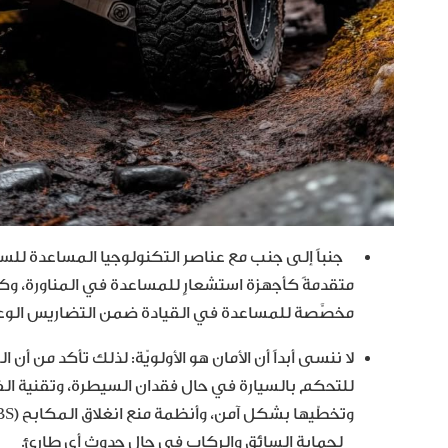
جنباً إلى جنب مع عناصر التكنولوجيا المساعدة للسا
متقدمةً كأجهزة استشعارٍ للمساعدة في المناورة، وكا
مخصَّصة للمساعدة في القيادة ضمن التضاريس الوعرة،
لحماية السائق والركاب في حال حدوث أي طارئ.