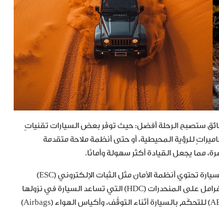
ئق ستصبح الرحلة أفضل: حيث توفّر بعض السيارات تقنياتٍ
ميراتٍ للرؤية المحيطية، أو حتى أنظمة ملاحة متقدمة
 مما يجعل القيادة أكثر سهولة وأمانًا.
لا ننسى أبداً أن الأمان هو الأولويّة: لذلك تأكد من أن السيارة تحتوي أنظمة الأمان مثل الثبات الإلكتروني (ESC)
للتحكم بالسيارة في حال فقدان السيطرة، وتقنية الفرامل على المنحدرات (HDC) التي تساعد السيارة في نزولها
وتخطّيها بشكل آمن، وأنظمة منع انغلاق المكابح (ABS) للتحكّم بالسيارة أثناء التوقُّف، وأكياس الهواء (Airbags)