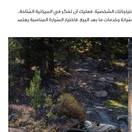
احتياجاتك الشخصيّة. فعليك أن تفكّر في الميزانية المُتاحة،
نة وخدمات ما بعد البيع. فاختيار السَّيارة المناسبة يعتمد