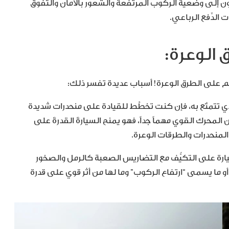
ون إلى وضعية الركوب المرتفعة والشعور بالأمان والتفوّق
الدَّفع الرباعي.
 الوعرة:
 على الطرق الوعرة! أسباب عديدة تفسر ذلك:
ذي تتمتّع به، فإن كنت تخطِّط للقيادة على منحدرات شديدة
لمحرك القوي مهماً جداً، فهو يمنح السيارةَ القدرةَ على
المنحدرات والطرقات الوعرة.
سيارة على التكيُّف مع التضاريس الصعبة كالرمل والصخور
و ما يسمى “ارتفاع الركوب” وما لها من أثر قوي على قدرة