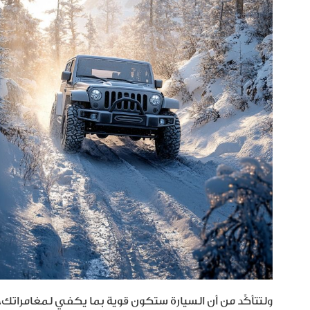
ولتتأكَّد من أن السيارة ستكون قوية بما يكفي لمغامراتك،