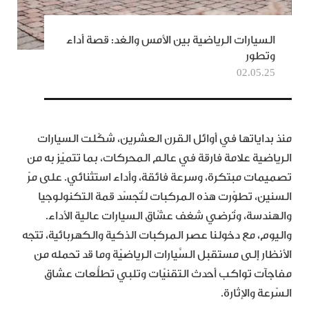
السيارات الرياضية بين الأمس والغد: قصة أداء
وتطور
02.05.25
منذ بداياتها في أوائل القرن العشرين، شكّلت السيارات
الرياضية علامة فارقة في عالم المحركات، بما تتميّز به من
تصميمات مبتكرة، وسرعة فائقة، وأداء استثنائي. على مرّ
السنين، تطوّرت هذه المركبات لتُجسّد قمة التكنولوجيا
والهندسة، وتُرضي شغف عشّاق السيارات عالية الأداء.
واليوم، مع دخولنا عصر المركبات الذكية والكهربائية، تتجه
الأنظار إلى مستقبل السَّيارات الرياضيّة وما قد تحمله من
مفاجآت تواكب أحدث التقنيّات وتلبي تطلُّعات عشاق
السّرعة والإثارة.