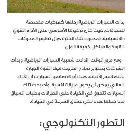
بدأت السيارات الرياضية رحلتها كمركبات مخصصَّة
للسباقات، حيث كان تركيزها الأساسي على الأداء القوي
والانسيابية. تمحورت تلك الفترة حول تطوير المحركات
القوية والهياكل خفيفة الوزن.
ومع مرور الوقت، ازدادت شعبية السيارات الرياضية، وبدأت
الشركات بتطوير نماذج امتزجت فيها القوة الجبارة
بالتصاميم الأنيقة، حيث أدرك صانعو السيارات أن الأداء
العالي يمكن أن يكون ميزة تنافسية. وأصبحت تلك
السيارات تتفوق في القيادة على الطرقات وحلبات السباق،
مما جعلها حلمًا لكل عشاق السرعة في القيادة.
التطور التكنولوجي: