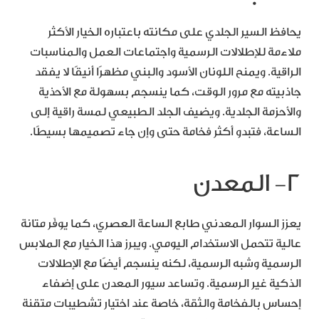
يحافظ السير الجلدي على مكانته باعتباره الخيار الأكثر
ملاءمة للإطلالات الرسمية واجتماعات العمل والمناسبات
الراقية. ويمنح اللونان الأسود والبني مظهرًا أنيقًا لا يفقد
جاذبيته مع مرور الوقت، كما ينسجم بسهولة مع الأحذية
والأحزمة الجلدية. ويضيف الجلد الطبيعي لمسة راقية إلى
الساعة، فتبدو أكثر فخامة حتى وإن جاء تصميمها بسيطًا.
٢- المعدن
يعزز السوار المعدني طابع الساعة العصري، كما يوفّر متانة
عالية تتحمل الاستخدام اليومي. ويبرز هذا الخيار مع الملابس
الرسمية وشبه الرسمية، لكنه ينسجم أيضًا مع الإطلالات
الذكية غير الرسمية. وتساعد سيور المعدن على إضفاء
إحساس بالفخامة والثقة، خاصة عند اختيار تشطيبات متقنة