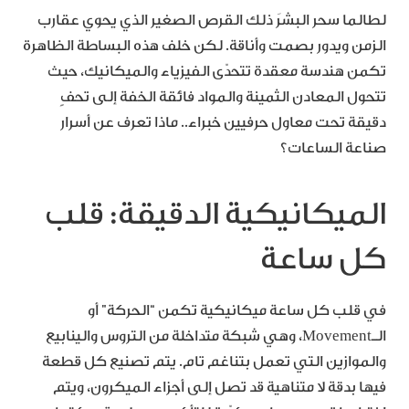
لطالما سحر البشرَ ذلك القرص الصغير الذي يحوي عقارب
الزمن ويدور بصمت وأناقة. لكن خلف هذه البساطة الظاهرة
تكمن هندسة معقدة تتحدّى الفيزياء والميكانيك، حيث
تتحول المعادن الثمينة والمواد فائقة الخفة إلى تحفٍ
دقيقة تحت معاول حرفيين خبراء.. ماذا تعرف عن أسرار
صناعة الساعات؟
الميكانيكية الدقيقة: قلب
كل ساعة
في قلب كل ساعة ميكانيكية تكمن “الحركة” أو
الـMovement، وهي شبكة متداخلة من التروس والينابيع
والموازين التي تعمل بتناغم تام. يتم تصنيع كل قطعة
فيها بدقة لا متناهية قد تصل إلى أجزاء الميكرون، ويتم