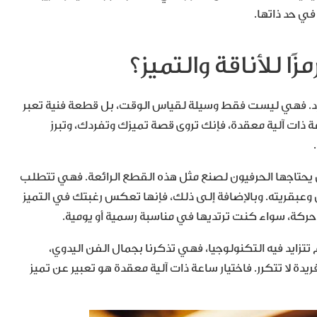
في حد ذاتها.
زًا للأناقة والتميز؟
تفرد. فهي ليست فقط وسيلة لقياس الوقت، بل قطعة فنية تعبر
ة ذات آلية معقدة، فإنك تروى قصة تميزك وتفردك، وتبرز
ي يحتاجها الحرفيون لصنع مثل هذه القطع الرائعة. فهي تتطلب
 وعبقريته. وبالإضافة إلى ذلك، فإنها تعكس رغبتك في التميز
حركة، سواء كنت ترتديها في مناسبة رسمية أو يومية.
 تتزايد فيه التكنولوجيا، فهي تذكرنا بجمال الفن اليدوي،
يدة لا تتكرر. فاختيار ساعة ذات آلية معقدة هو تعبير عن تميز