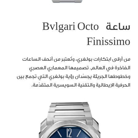
ساعة Bvlgari Octo
Finissimo
من أرقى ابتكارات بولغري، وتُعتبر من أنحف الساعات
الفاخرة في العالم. تصميمها المعماري العصري
وخطوطها الجريئة يجسّدان رؤية بولغري التي تجمع بين
الحرفية الإيطالية والتقنية السويسرية المتقدّمة.