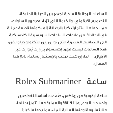
الساعات الرجالية الفاخرة تجمع بين الحرفية الدقيقة،
التصميم الأيقوني، والقيمة التي تزداد مع مرور السنوات،
مما يجعلها استثماراً ذكياً بالإضافة إلى كونها قطعة مميّزة
في الإطلالة. من علامات الساعات السويسرية الكلاسيكية
إلى التصاميم العصرية التي توازن بين التكنولوجيا والفن،
هذه الساعات ليست مجرد إكسسوار بل إرث يُتوارث عبر
الأجيال. لذا، إن كنت ترغب بالإستثمار بساعة، تابع هذا
المقال.
ساعة Rolex Submariner
ساعة أيقونية من رولكس، صُمّمت أساساً للغواصين
وأصبحت اليوم رمزاً للأناقة والعملية معاً. تتميّز بدقّتها،
متانتها، ومقاومتها العالية للماء، مما يجعلها خياراً